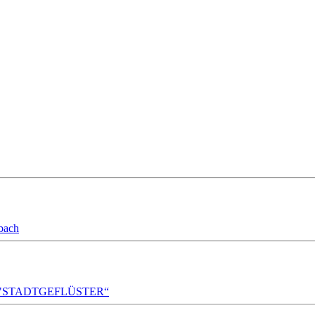
bach
A!DA! "STADTGEFLÜSTER“