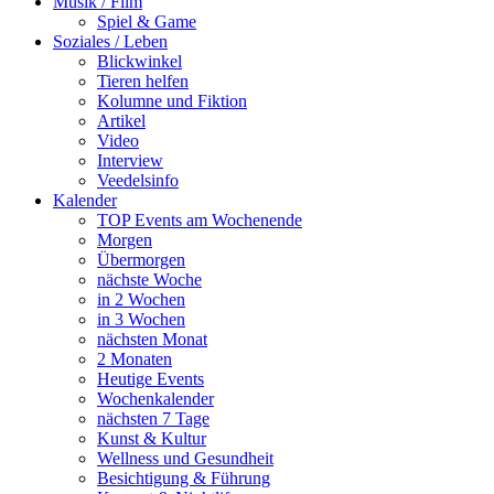
Musik / Film
Spiel & Game
Soziales / Leben
Blickwinkel
Tieren helfen
Kolumne und Fiktion
Artikel
Video
Interview
Veedelsinfo
Kalender
TOP Events am Wochenende
Morgen
Übermorgen
nächste Woche
in 2 Wochen
in 3 Wochen
nächsten Monat
2 Monaten
Heutige Events
Wochenkalender
nächsten 7 Tage
Kunst & Kultur
Wellness und Gesundheit
Besichtigung & Führung