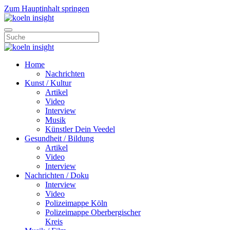
Zum Hauptinhalt springen
Home
Nachrichten
Kunst / Kultur
Artikel
Video
Interview
Musik
Künstler Dein Veedel
Gesundheit / Bildung
Artikel
Video
Interview
Nachrichten / Doku
Interview
Video
Polizeimappe Köln
Polizeimappe Oberbergischer
Kreis