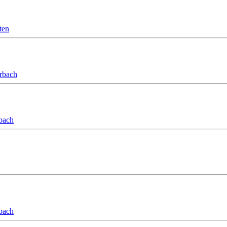
ten
orbach
bach
bach