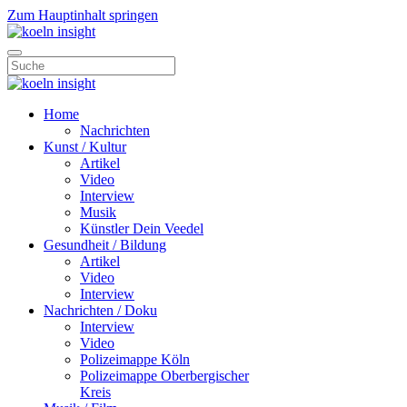
Zum Hauptinhalt springen
Home
Nachrichten
Kunst / Kultur
Artikel
Video
Interview
Musik
Künstler Dein Veedel
Gesundheit / Bildung
Artikel
Video
Interview
Nachrichten / Doku
Interview
Video
Polizeimappe Köln
Polizeimappe Oberbergischer
Kreis