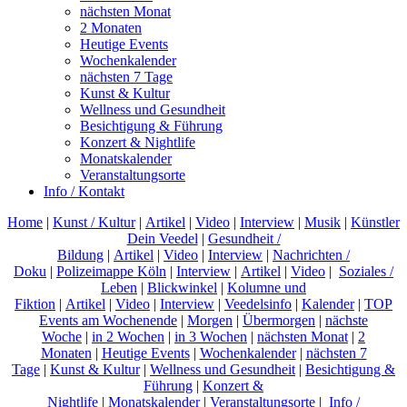
nächsten Monat
2 Monaten
Heutige Events
Wochenkalender
nächsten 7 Tage
Kunst & Kultur
Wellness und Gesundheit
Besichtigung & Führung
Konzert & Nightlife
Monatskalender
Veranstaltungsorte
Info / Kontakt
Home
|
Kunst / Kultur
|
Artikel
|
Video
|
Interview
|
Musik
|
Künstler
Dein Veedel
|
Gesundheit /
Bildung
|
Artikel
|
Video
|
Interview
|
Nachrichten /
Doku
|
Polizeimappe Köln
|
Interview
|
Artikel
|
Video
|
Soziales /
Leben
|
Blickwinkel
|
Kolumne und
Fiktion
|
Artikel
|
Video
|
Interview
|
Veedelsinfo
|
Kalender
|
TOP
Events am Wochenende
|
Morgen
|
Übermorgen
|
nächste
Woche
|
in 2 Wochen
|
in 3 Wochen
|
nächsten Monat
|
2
Monaten
|
Heutige Events
|
Wochenkalender
|
nächsten 7
Tage
|
Kunst & Kultur
|
Wellness und Gesundheit
|
Besichtigung &
Führung
|
Konzert &
Nightlife
|
Monatskalender
|
Veranstaltungsorte
|
Info /