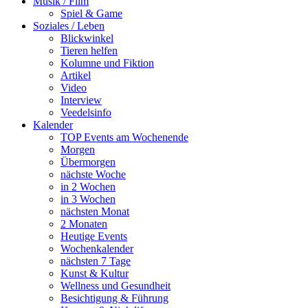
Musik / Film
Spiel & Game
Soziales / Leben
Blickwinkel
Tieren helfen
Kolumne und Fiktion
Artikel
Video
Interview
Veedelsinfo
Kalender
TOP Events am Wochenende
Morgen
Übermorgen
nächste Woche
in 2 Wochen
in 3 Wochen
nächsten Monat
2 Monaten
Heutige Events
Wochenkalender
nächsten 7 Tage
Kunst & Kultur
Wellness und Gesundheit
Besichtigung & Führung