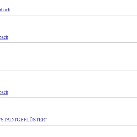
orbach
bach
bach
A!DA! "STADTGEFLÜSTER“