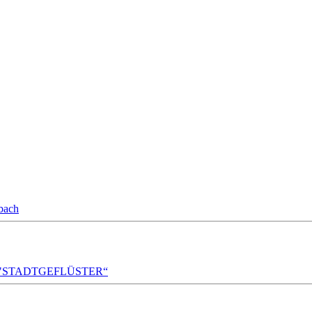
bach
A!DA! "STADTGEFLÜSTER“