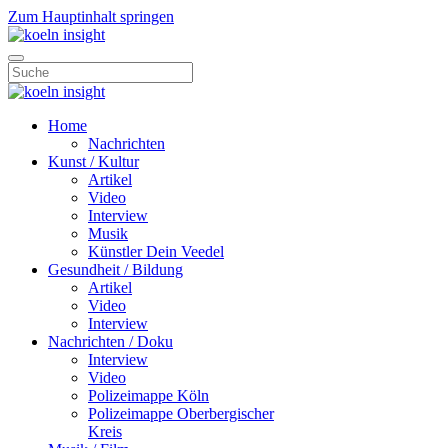
Zum Hauptinhalt springen
Home
Nachrichten
Kunst / Kultur
Artikel
Video
Interview
Musik
Künstler Dein Veedel
Gesundheit / Bildung
Artikel
Video
Interview
Nachrichten / Doku
Interview
Video
Polizeimappe Köln
Polizeimappe Oberbergischer
Kreis