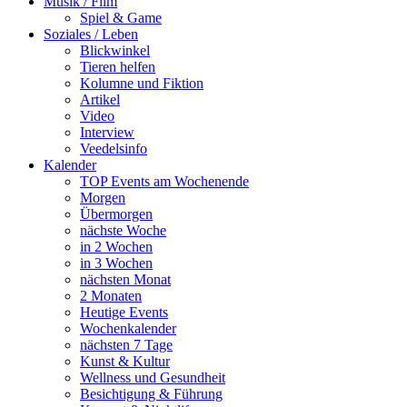
Musik / Film
Spiel & Game
Soziales / Leben
Blickwinkel
Tieren helfen
Kolumne und Fiktion
Artikel
Video
Interview
Veedelsinfo
Kalender
TOP Events am Wochenende
Morgen
Übermorgen
nächste Woche
in 2 Wochen
in 3 Wochen
nächsten Monat
2 Monaten
Heutige Events
Wochenkalender
nächsten 7 Tage
Kunst & Kultur
Wellness und Gesundheit
Besichtigung & Führung