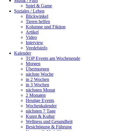
Musik / Film
Spiel & Game
Soziales / Leben
Blickwinkel
Tieren helfen
Kolumne und Fiktion
Artikel
Video
Interview
Veedelsinfo
Kalender
TOP Events am Wochenende
Morgen
Übermorgen
nächste Woche
in 2 Wochen
in 3 Wochen
nächsten Monat
2 Monaten
Heutige Events
Wochenkalender
nächsten 7 Tage
Kunst & Kultur
Wellness und Gesundheit
Besichtigung & Führung