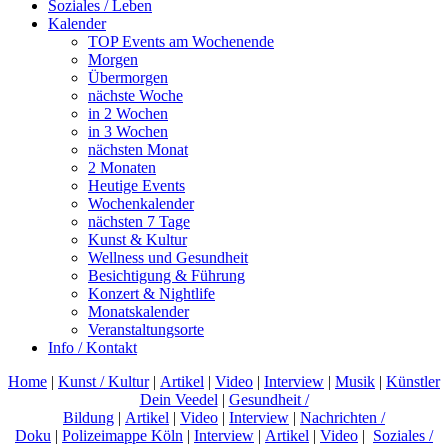
Soziales / Leben
Kalender
TOP Events am Wochenende
Morgen
Übermorgen
nächste Woche
in 2 Wochen
in 3 Wochen
nächsten Monat
2 Monaten
Heutige Events
Wochenkalender
nächsten 7 Tage
Kunst & Kultur
Wellness und Gesundheit
Besichtigung & Führung
Konzert & Nightlife
Monatskalender
Veranstaltungsorte
Info / Kontakt
Home
|
Kunst / Kultur
|
Artikel
|
Video
|
Interview
|
Musik
|
Künstler
Dein Veedel
|
Gesundheit /
Bildung
|
Artikel
|
Video
|
Interview
|
Nachrichten /
Doku
|
Polizeimappe Köln
|
Interview
|
Artikel
|
Video
|
Soziales /