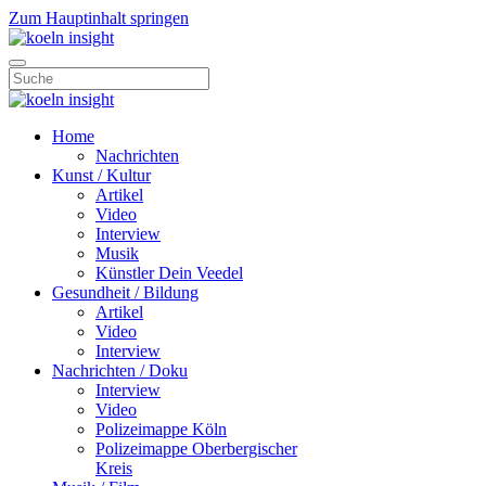
Zum Hauptinhalt springen
Home
Nachrichten
Kunst / Kultur
Artikel
Video
Interview
Musik
Künstler Dein Veedel
Gesundheit / Bildung
Artikel
Video
Interview
Nachrichten / Doku
Interview
Video
Polizeimappe Köln
Polizeimappe Oberbergischer
Kreis