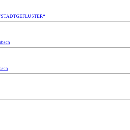
A!DA! "STADTGEFLÜSTER“
orbach
bach