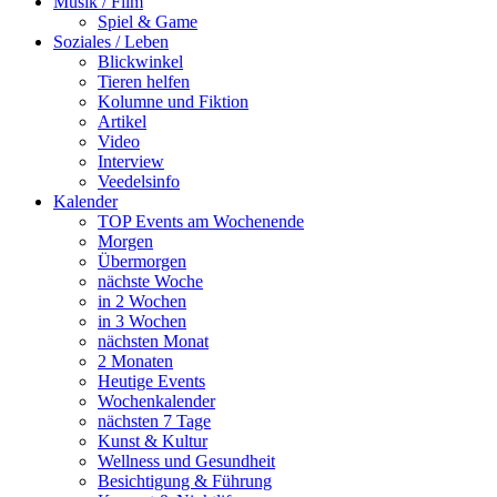
Musik / Film
Spiel & Game
Soziales / Leben
Blickwinkel
Tieren helfen
Kolumne und Fiktion
Artikel
Video
Interview
Veedelsinfo
Kalender
TOP Events am Wochenende
Morgen
Übermorgen
nächste Woche
in 2 Wochen
in 3 Wochen
nächsten Monat
2 Monaten
Heutige Events
Wochenkalender
nächsten 7 Tage
Kunst & Kultur
Wellness und Gesundheit
Besichtigung & Führung