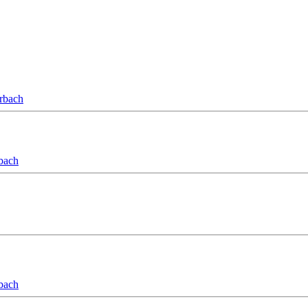
orbach
bach
bach