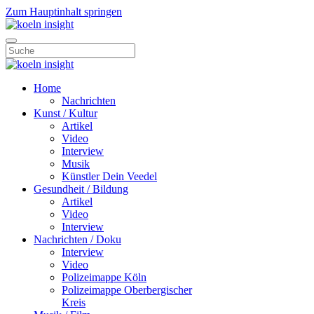
Zum Hauptinhalt springen
Home
Nachrichten
Kunst / Kultur
Artikel
Video
Interview
Musik
Künstler Dein Veedel
Gesundheit / Bildung
Artikel
Video
Interview
Nachrichten / Doku
Interview
Video
Polizeimappe Köln
Polizeimappe Oberbergischer
Kreis