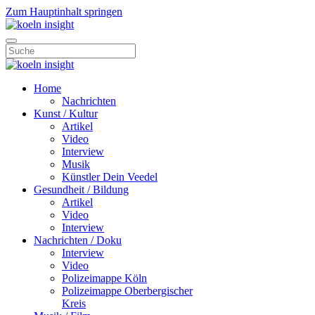
Zum Hauptinhalt springen
Home
Nachrichten
Kunst / Kultur
Artikel
Video
Interview
Musik
Künstler Dein Veedel
Gesundheit / Bildung
Artikel
Video
Interview
Nachrichten / Doku
Interview
Video
Polizeimappe Köln
Polizeimappe Oberbergischer
Kreis