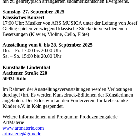
hin zu genretypisch arrangierten südamerikanischen Evergreens.
S
amstag, 27. September 2025
Klassisches Konzert
17:00 Uhr: Musiker von ARS MUSICA unter der Leitung von Josef
Gieling spielen vorwiegend klassische Stücke in verschiedenen
Besetzungen (Klavier, Violine, Cello, Flöte)
Ausstellung vom 6. bis 28. September 2025
Do. – Fr. 17:00 bis 20:00 Uhr
Sa. – So. 15:00 bis 20.00 Uhr
Kunsthalle Lindenthal
Aachener Straße 220
50931 Köln
Im Rahmen der Ausstellungsveranstaltungen werden Verlosungen
durchgef+hrt. Es werden Kunstdruck-Editionen der Künstlerinnen
angeboten. Der Erlös wird an den Förderverein für krebskranke
Kinder e.V. in Köln gespendet.
Weitere Informationen und Programm: Produzentengalerie
ArtMaterie
www.artmaterie.com
artmaterie@gmx.de