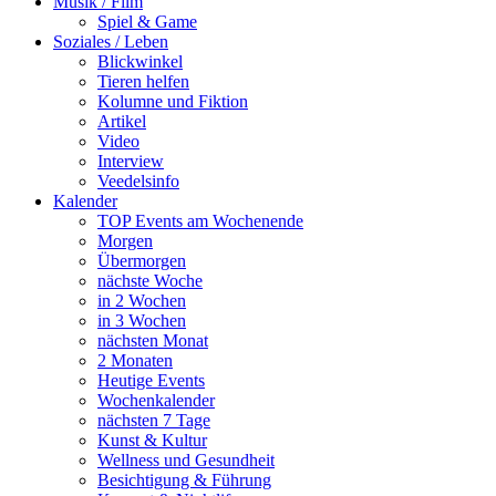
Musik / Film
Spiel & Game
Soziales / Leben
Blickwinkel
Tieren helfen
Kolumne und Fiktion
Artikel
Video
Interview
Veedelsinfo
Kalender
TOP Events am Wochenende
Morgen
Übermorgen
nächste Woche
in 2 Wochen
in 3 Wochen
nächsten Monat
2 Monaten
Heutige Events
Wochenkalender
nächsten 7 Tage
Kunst & Kultur
Wellness und Gesundheit
Besichtigung & Führung