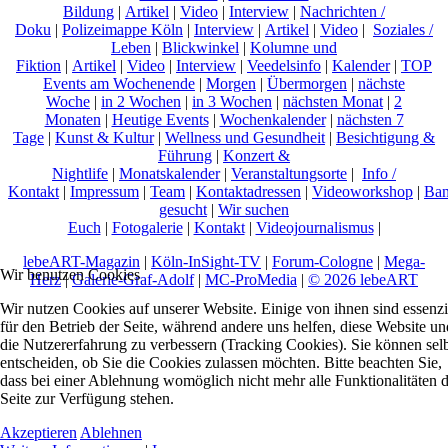
Bildung
|
Artikel
|
Video
|
Interview
|
Nachrichten /
Doku
|
Polizeimappe Köln
|
Interview
|
Artikel
|
Video
|
Soziales /
Leben
|
Blickwinkel
|
Kolumne und
Fiktion
|
Artikel
|
Video
|
Interview
|
Veedelsinfo
|
Kalender
|
TOP
Events am Wochenende
|
Morgen
|
Übermorgen
|
nächste
Woche
|
in 2 Wochen
|
in 3 Wochen
|
nächsten Monat
|
2
Monaten
|
Heutige Events
|
Wochenkalender
|
nächsten 7
Tage
|
Kunst & Kultur
|
Wellness und Gesundheit
|
Besichtigung &
Führung
|
Konzert &
Nightlife
|
Monatskalender
|
Veranstaltungsorte
|
Info /
Kontakt
|
Impressum
|
Team
|
Kontaktadressen
|
Videoworkshop
|
Ban
gesucht
|
Wir suchen
Euch
|
Fotogalerie
|
Kontakt
|
Videojournalismus
|
lebeART-Magazin
|
Köln-InSight-TV
|
Forum-Cologne
|
Mega-
Wir benutzen Cookies
Herz
|
Galerie-Graf-Adolf
|
MC-ProMedia
|
© 2026 lebeART
Wir nutzen Cookies auf unserer Website. Einige von ihnen sind essenzi
für den Betrieb der Seite, während andere uns helfen, diese Website un
die Nutzererfahrung zu verbessern (Tracking Cookies). Sie können sel
entscheiden, ob Sie die Cookies zulassen möchten. Bitte beachten Sie,
dass bei einer Ablehnung womöglich nicht mehr alle Funktionalitäten 
Seite zur Verfügung stehen.
Akzeptieren
Ablehnen