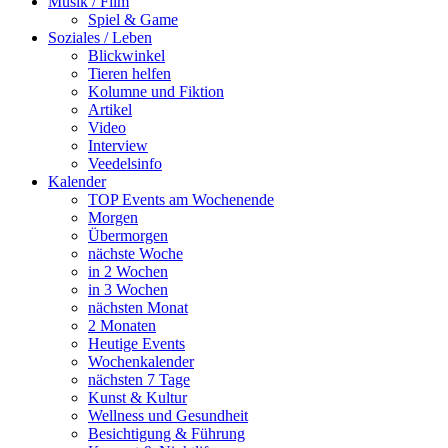
Musik / Film
Spiel & Game
Soziales / Leben
Blickwinkel
Tieren helfen
Kolumne und Fiktion
Artikel
Video
Interview
Veedelsinfo
Kalender
TOP Events am Wochenende
Morgen
Übermorgen
nächste Woche
in 2 Wochen
in 3 Wochen
nächsten Monat
2 Monaten
Heutige Events
Wochenkalender
nächsten 7 Tage
Kunst & Kultur
Wellness und Gesundheit
Besichtigung & Führung