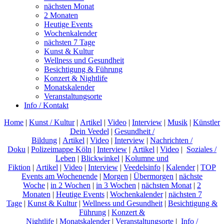
nächsten Monat
2 Monaten
Heutige Events
Wochenkalender
nächsten 7 Tage
Kunst & Kultur
Wellness und Gesundheit
Besichtigung & Führung
Konzert & Nightlife
Monatskalender
Veranstaltungsorte
Info / Kontakt
Home
|
Kunst / Kultur
|
Artikel
|
Video
|
Interview
|
Musik
|
Künstler
Dein Veedel
|
Gesundheit /
Bildung
|
Artikel
|
Video
|
Interview
|
Nachrichten /
Doku
|
Polizeimappe Köln
|
Interview
|
Artikel
|
Video
|
Soziales /
Leben
|
Blickwinkel
|
Kolumne und
Fiktion
|
Artikel
|
Video
|
Interview
|
Veedelsinfo
|
Kalender
|
TOP
Events am Wochenende
|
Morgen
|
Übermorgen
|
nächste
Woche
|
in 2 Wochen
|
in 3 Wochen
|
nächsten Monat
|
2
Monaten
|
Heutige Events
|
Wochenkalender
|
nächsten 7
Tage
|
Kunst & Kultur
|
Wellness und Gesundheit
|
Besichtigung &
Führung
|
Konzert &
Nightlife
|
Monatskalender
|
Veranstaltungsorte
|
Info /