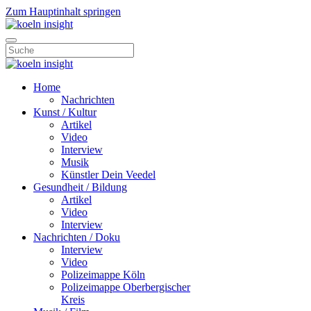
Zum Hauptinhalt springen
Home
Nachrichten
Kunst / Kultur
Artikel
Video
Interview
Musik
Künstler Dein Veedel
Gesundheit / Bildung
Artikel
Video
Interview
Nachrichten / Doku
Interview
Video
Polizeimappe Köln
Polizeimappe Oberbergischer
Kreis