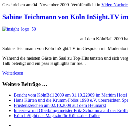
Geschrieben am
04. November 2009
. Veröffentlicht in
Video Nachri
Sabine Teichmann von Köln InSight.TV i
auf dem KölnBall 2009 hab
Sabine Teichmann von Köln InSight.TV im Gespräch mit Moderatorin
Während die meisten Gäste im Saal zu Top-Hits tanzten und sich ver
Talk beteiligt und ein paar Highlights für Sie...
Weiterlesen
Weitere Beiträge …
Bericht vom KölnBall 2009 am 31.10.22009 im Maritim Hotel
Hans Kürten und die Krumm-Fööss 1998 e.V. überreichten Spe
Friedenszeichen am 02.10.2009 auf dem Heumarkt
Interview mit Oberbürgermeister Fritz Schramma auf der Eröf
Köln InSight das Magazin für Köln...der Trailer