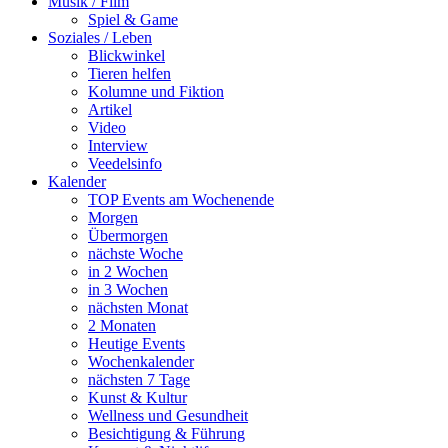
Musik / Film
Spiel & Game
Soziales / Leben
Blickwinkel
Tieren helfen
Kolumne und Fiktion
Artikel
Video
Interview
Veedelsinfo
Kalender
TOP Events am Wochenende
Morgen
Übermorgen
nächste Woche
in 2 Wochen
in 3 Wochen
nächsten Monat
2 Monaten
Heutige Events
Wochenkalender
nächsten 7 Tage
Kunst & Kultur
Wellness und Gesundheit
Besichtigung & Führung