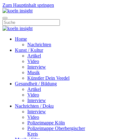
Zum Hauptinhalt springen
Home
Nachrichten
Kunst / Kultur
Artikel
Video
Interview
Musik
Künstler Dein Veedel
Gesundheit / Bildung
Artikel
Video
Interview
Nachrichten / Doku
Interview
Video
Polizeimappe Köln
Polizeimappe Oberbergischer
Kreis