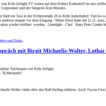
on Köln InSight.TV waren auf dem Kölner Kulturtreff im neu eröffnet
a Carpendale und der Sängerin Kim Morales.
hielt ein Taxi in der Fichtenstraße 28 in Köln Junkersdorf. Viel los w
anderen stoppte vor dem Eingang - Winni Ebert hatte am 11.11. zum 24
tion wieder eröffnet worden. Limelight - Chef Hans Peter Linder biet
chten und Doku
.
räch mit Birgit Michaelis-Wolter, Lothar 
Sabine Teichmann von Köln InSight
s "B.Michaelis"
lis Wolter vieles über das Ball-Styling erfahren. Auch Toyota Geschä