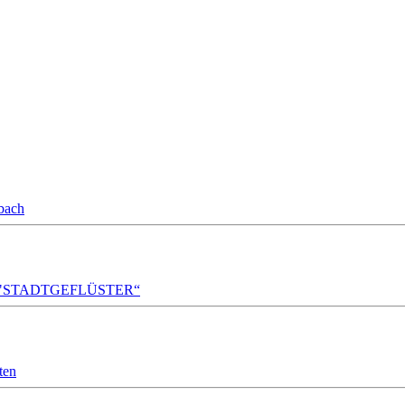
bach
A!DA! "STADTGEFLÜSTER“
ten