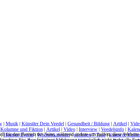
w
|
Musik
|
Künstler Dein Veedel
|
Gesundheit / Bildung
|
Artikel
|
Vide
|
Kolumne und Fiktion
|
Artikel
|
Video
|
Interview
|
Veedelsinfo
|
Kalen
ell für den Betrieb der Seite, während andere uns helfen, diese Websit
|
Heutige Events
|
Wochenkalender
|
nächsten 7 Tage
|
Kunst & Kultur
 beachten Sie, dass bei einer Ablehnung womöglich nicht mehr alle Funk