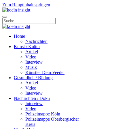
Zum Hauptinhalt springen
Home
Nachrichten
Kunst / Kultur
Artikel
Video
Interview
Musik
Künstler Dein Veedel
Gesundheit / Bildung
Artikel
Video
Interview
Nachrichten / Doku
Interview
Video
Polizeimappe Köln
Polizeimappe Oberbergischer
Kreis