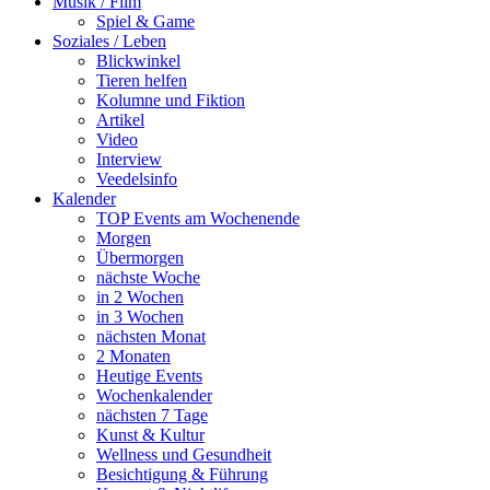
Musik / Film
Spiel & Game
Soziales / Leben
Blickwinkel
Tieren helfen
Kolumne und Fiktion
Artikel
Video
Interview
Veedelsinfo
Kalender
TOP Events am Wochenende
Morgen
Übermorgen
nächste Woche
in 2 Wochen
in 3 Wochen
nächsten Monat
2 Monaten
Heutige Events
Wochenkalender
nächsten 7 Tage
Kunst & Kultur
Wellness und Gesundheit
Besichtigung & Führung