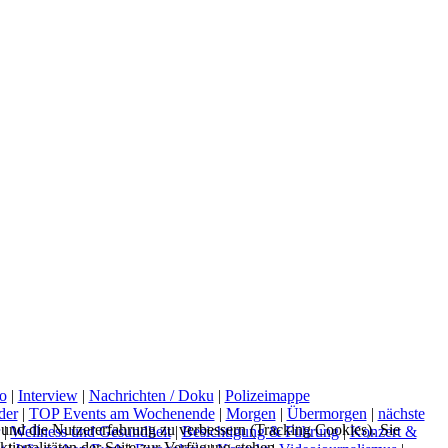
o
|
Interview
|
Nachrichten / Doku
|
Polizeimappe
der
|
TOP Events am Wochenende
|
Morgen
|
Übermorgen
|
nächste
e und die Nutzererfahrung zu verbessern (Tracking Cookies). Sie
|
Wellness und Gesundheit
|
Besichtigung & Führung
|
Konzert &
tionalitäten der Seite zur Verfügung stehen.