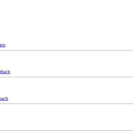
ten
orbach
bach