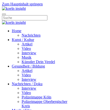
Zum Hauptinhalt springen
Home
Nachrichten
Kunst / Kultur
Artikel
Video
Interview
Musik
Künstler Dein Veedel
Gesundheit / Bildung
Artikel
Video
Interview
Nachrichten / Doku
Interview
Video
Polizeimappe Köln
Polizeimappe Oberbergischer
Kreis