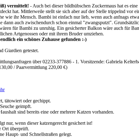
ß) vermittelt!
- Auch bei dieser bildhübschen Zuckermaus hat es eine 
deckt hat. Mittlerweile stellt sie sich aber auf der Stelle trippelnd vor
he wie ihr Mensch. Bambi ist einfach nur lieb, wenn auch anfnags etwa
 sie dann auch zwischendurch schon einmal "zwangsputzt". Grundsätzlich
ären für Bambi zu unruhig. Ein gesicherter Balkon wäre auch für Bambi
lichen Artgenossen oder mit ihrem Bruder umziehen.
ndlich ein schönes Zuhause gefunden :-)
d Giardien getestet.
ttlungsanfragen über 02233-377886 - 1. Vorsitzende: Gabriela Kelter
130,00 / Paarvermittlung 220,00 €)
ühr
t, tätowiert oder gechippt.
 Seuche geimpft.
 Haushalt sind bereits eine oder mehrere Katzen vorhanden.
 nur, wenn dieser katzengerecht gesichert ist!
 Ort überprüft.
e Haupt- und Schnellstraßen gelegt.