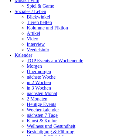
Musik / Film
Spiel & Game
Soziales / Leben
Blickwinkel
Tieren helfen
Kolumne und Fiktion
Artikel
Video
Interview
Veedelsinfo
Kalender
TOP Events am Wochenende
Morgen
Übermorgen
nächste Woche
in 2 Wochen
in 3 Wochen
nächsten Monat
2 Monaten
Heutige Events
Wochenkalender
nächsten 7 Tage
Kunst & Kultur
Wellness und Gesundheit
Besichtigung & Führung