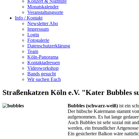
Konzert & Nightlife
Monatskalender
Veranstaltungsorte
Info / Kontakt
Newsletter Abo
Impressum
Login
Fotogalerie
Datenschutzerklärung
Team
Köln-Panorama
Kontaktadressen
Videoworkshop
Bands gesucht
Wir suchen Euch
Straßenkatzen Köln e.V. "Kater Bubbles su
Bubbles (schwarz-weiß)
ist ein sc
Der hübsche Katermann stammt von
aufgenommen. Es hat lange gedauert,
Auch Bubbles ist sehr sozial mit an
werden, ein freundlicher Artgenosse
Ein gesicherter Balkon wäre natürlich