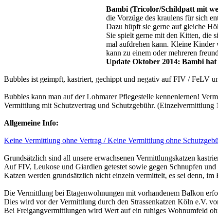
Bambi (Tricolor/Schildpatt mit wei
die Vorzüge des kraulens für sich ent
Dazu hüpft sie gerne auf gleiche Hö
Sie spielt gerne mit den Kitten, die
mal aufdrehen kann. Kleine Kinder w
kann zu einem oder mehreren freund
Update Oktober 2014: Bambi hat e
Bubbles ist geimpft, kastriert, gechippt und negativ auf FIV / FeLV un
Bubbles kann man auf der Lohmarer Pflegestelle kennenlernen! Vermi
Vermittlung mit Schutzvertrag und Schutzgebühr. (Einzelvermittlung 
Allgemeine Info:
Keine Vermittlung ohne Vertrag / Keine Vermittlung ohne Schutzgeb
Grundsätzlich sind all unsere erwachsenen Vermittlungskatzen kastrier
Auf FIV, Leukose und Giardien getestet sowie gegen Schnupfen und
Katzen werden grundsätzlich nicht einzeln vermittelt, es sei denn, im
Die Vermittlung bei Etagenwohnungen mit vorhandenem Balkon erfolgt
Dies wird vor der Vermittlung durch den Strassenkatzen Köln e.V. vor
Bei Freigangvermittlungen wird Wert auf ein ruhiges Wohnumfeld ohn