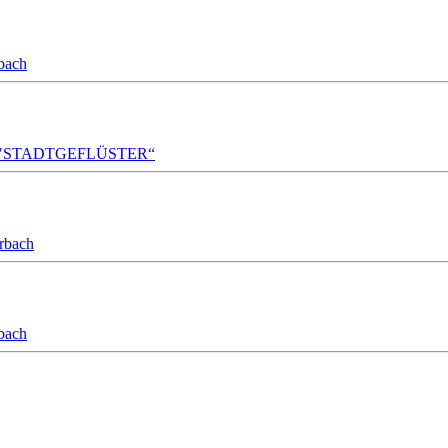
bach
A!DA! "STADTGEFLÜSTER“
orbach
bach