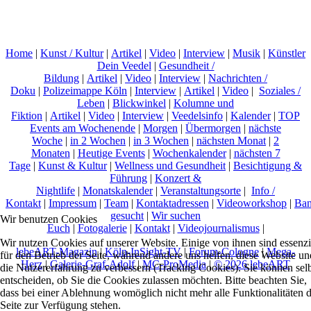
Home
|
Kunst / Kultur
|
Artikel
|
Video
|
Interview
|
Musik
|
Künstler
Dein Veedel
|
Gesundheit /
Bildung
|
Artikel
|
Video
|
Interview
|
Nachrichten /
Doku
|
Polizeimappe Köln
|
Interview
|
Artikel
|
Video
|
Soziales /
Leben
|
Blickwinkel
|
Kolumne und
Fiktion
|
Artikel
|
Video
|
Interview
|
Veedelsinfo
|
Kalender
|
TOP
Events am Wochenende
|
Morgen
|
Übermorgen
|
nächste
Woche
|
in 2 Wochen
|
in 3 Wochen
|
nächsten Monat
|
2
Monaten
|
Heutige Events
|
Wochenkalender
|
nächsten 7
Tage
|
Kunst & Kultur
|
Wellness und Gesundheit
|
Besichtigung &
Führung
|
Konzert &
Nightlife
|
Monatskalender
|
Veranstaltungsorte
|
Info /
Kontakt
|
Impressum
|
Team
|
Kontaktadressen
|
Videoworkshop
|
Ban
gesucht
|
Wir suchen
Wir benutzen Cookies
Euch
|
Fotogalerie
|
Kontakt
|
Videojournalismus
|
Wir nutzen Cookies auf unserer Website. Einige von ihnen sind essenzi
lebeART-Magazin
|
Köln-InSight-TV
|
Forum-Cologne
|
Mega-
für den Betrieb der Seite, während andere uns helfen, diese Website un
Herz
|
Galerie-Graf-Adolf
|
MC-ProMedia
|
© 2026 lebeART
die Nutzererfahrung zu verbessern (Tracking Cookies). Sie können sel
entscheiden, ob Sie die Cookies zulassen möchten. Bitte beachten Sie,
dass bei einer Ablehnung womöglich nicht mehr alle Funktionalitäten 
Seite zur Verfügung stehen.