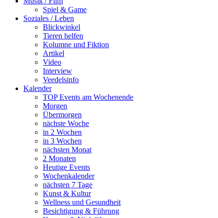
Musik / Film
Spiel & Game
Soziales / Leben
Blickwinkel
Tieren helfen
Kolumne und Fiktion
Artikel
Video
Interview
Veedelsinfo
Kalender
TOP Events am Wochenende
Morgen
Übermorgen
nächste Woche
in 2 Wochen
in 3 Wochen
nächsten Monat
2 Monaten
Heutige Events
Wochenkalender
nächsten 7 Tage
Kunst & Kultur
Wellness und Gesundheit
Besichtigung & Führung