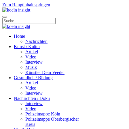
Zum Hauptinhalt springen
Home
Nachrichten
Kunst / Kultur
Artikel
Video
Interview
Musik
Künstler Dein Veedel
Gesundheit / Bildung
Artikel
Video
Interview
Nachrichten / Doku
Interview
Video
Polizeimappe Köln
Polizeimappe Oberbergischer
Kreis