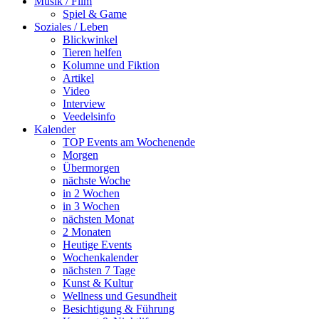
Musik / Film
Spiel & Game
Soziales / Leben
Blickwinkel
Tieren helfen
Kolumne und Fiktion
Artikel
Video
Interview
Veedelsinfo
Kalender
TOP Events am Wochenende
Morgen
Übermorgen
nächste Woche
in 2 Wochen
in 3 Wochen
nächsten Monat
2 Monaten
Heutige Events
Wochenkalender
nächsten 7 Tage
Kunst & Kultur
Wellness und Gesundheit
Besichtigung & Führung