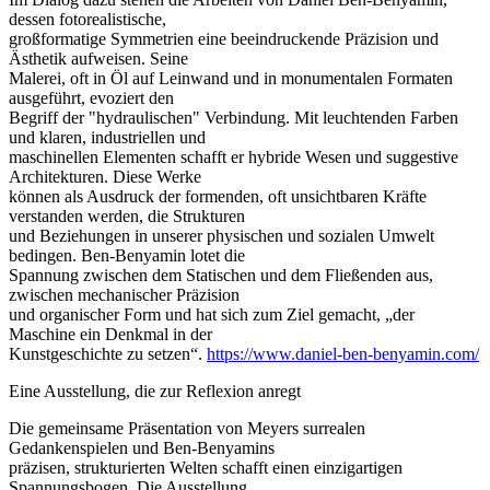
dessen fotorealistische,
großformatige Symmetrien eine beeindruckende Präzision und
Ästhetik aufweisen. Seine
Malerei, oft in Öl auf Leinwand und in monumentalen Formaten
ausgeführt, evoziert den
Begriff der "hydraulischen" Verbindung. Mit leuchtenden Farben
und klaren, industriellen und
maschinellen Elementen schafft er hybride Wesen und suggestive
Architekturen. Diese Werke
können als Ausdruck der formenden, oft unsichtbaren Kräfte
verstanden werden, die Strukturen
und Beziehungen in unserer physischen und sozialen Umwelt
bedingen. Ben-Benyamin lotet die
Spannung zwischen dem Statischen und dem Fließenden aus,
zwischen mechanischer Präzision
und organischer Form und hat sich zum Ziel gemacht, „der
Maschine ein Denkmal in der
Kunstgeschichte zu setzen“.
https://www.daniel-ben-benyamin.com/
Eine Ausstellung, die zur Reflexion anregt
Die gemeinsame Präsentation von Meyers surrealen
Gedankenspielen und Ben-Benyamins
präzisen, strukturierten Welten schafft einen einzigartigen
Spannungsbogen. Die Ausstellung