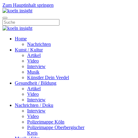
Zum Hauptinhalt springen
Home
Nachrichten
Kunst / Kultur
Artikel
Video
Interview
Musik
Künstler Dein Veedel
Gesundheit / Bildung
Artikel
Video
Interview
Nachrichten / Doku
Interview
Video
Polizeimappe Köln
Polizeimappe Oberbergischer
Kreis