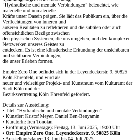
"Hydraulische und mentale Verbindungen" beleuchtet, wie
materielle und immaterielle
Kräfte unser Dasein prägen. Sie lädt das Publikum ein, über die
Verflechtungen von inneren und
äußeren Realitäten zu reflektieren und die subtilen oder auch
offensichtlichen Bezüge zwischen
den physischen Systemen, die uns umgeben, und den komplexen
Netzwerken unseres Geistes zu
entdecken. Es ist eine künstlerische Erkundung der unsichtbaren
und sichtbaren Verbindungen,
die unser Erleben formen.
Empire Zero One befindet sich in der Leyendeckerstr. 9, 50825
Köln-Ehrenfeld, und wird als
neuer und vielseitiger Projekt- und Kunstraum vom Kulturamt der
Stadt Köln und der
Bezirksvertretung Köln-Ehrenfeld gefördert.
Details zur Ausstellung:
• Titel: "Hydraulische und mentale Verbindungen"
• Künstler: Kristof Meyer, Daniel Ben-Benyamin
• Kuratorin: Iren Tonoian
• Eröffnung (Vernissage): Freitag, 13. Juni 2025, 19:00 Uhr
• Ort: Empire Zero One, Leyendeckerstr. 9, 50825 Köln
• Ausstellungsdauer: 13. Juni bis 04. Juli 2025