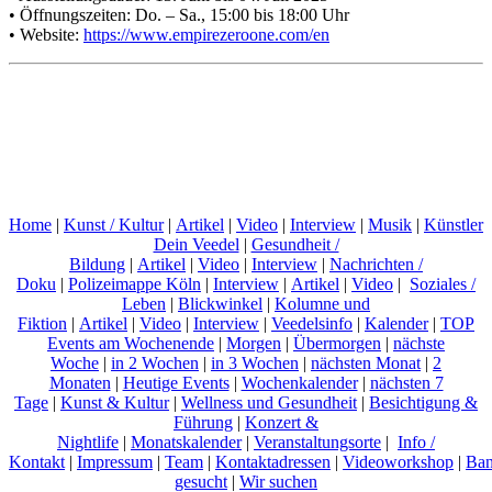
• Öffnungszeiten: Do. – Sa., 15:00 bis 18:00 Uhr
• Website:
https://www.empirezeroone.com/en
Home
|
Kunst / Kultur
|
Artikel
|
Video
|
Interview
|
Musik
|
Künstler
Dein Veedel
|
Gesundheit /
Bildung
|
Artikel
|
Video
|
Interview
|
Nachrichten /
Doku
|
Polizeimappe Köln
|
Interview
|
Artikel
|
Video
|
Soziales /
Leben
|
Blickwinkel
|
Kolumne und
Fiktion
|
Artikel
|
Video
|
Interview
|
Veedelsinfo
|
Kalender
|
TOP
Events am Wochenende
|
Morgen
|
Übermorgen
|
nächste
Woche
|
in 2 Wochen
|
in 3 Wochen
|
nächsten Monat
|
2
Monaten
|
Heutige Events
|
Wochenkalender
|
nächsten 7
Tage
|
Kunst & Kultur
|
Wellness und Gesundheit
|
Besichtigung &
Führung
|
Konzert &
Nightlife
|
Monatskalender
|
Veranstaltungsorte
|
Info /
Kontakt
|
Impressum
|
Team
|
Kontaktadressen
|
Videoworkshop
|
Ban
gesucht
|
Wir suchen