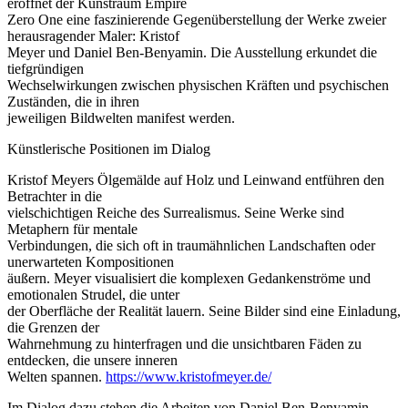
eröffnet der Kunstraum Empire
Zero One eine faszinierende Gegenüberstellung der Werke zweier
herausragender Maler: Kristof
Meyer und Daniel Ben-Benyamin. Die Ausstellung erkundet die
tiefgründigen
Wechselwirkungen zwischen physischen Kräften und psychischen
Zuständen, die in ihren
jeweiligen Bildwelten manifest werden.
Künstlerische Positionen im Dialog
Kristof Meyers Ölgemälde auf Holz und Leinwand entführen den
Betrachter in die
vielschichtigen Reiche des Surrealismus. Seine Werke sind
Metaphern für mentale
Verbindungen, die sich oft in traumähnlichen Landschaften oder
unerwarteten Kompositionen
äußern. Meyer visualisiert die komplexen Gedankenströme und
emotionalen Strudel, die unter
der Oberfläche der Realität lauern. Seine Bilder sind eine Einladung,
die Grenzen der
Wahrnehmung zu hinterfragen und die unsichtbaren Fäden zu
entdecken, die unsere inneren
Welten spannen.
https://www.kristofmeyer.de/
Im Dialog dazu stehen die Arbeiten von Daniel Ben-Benyamin,