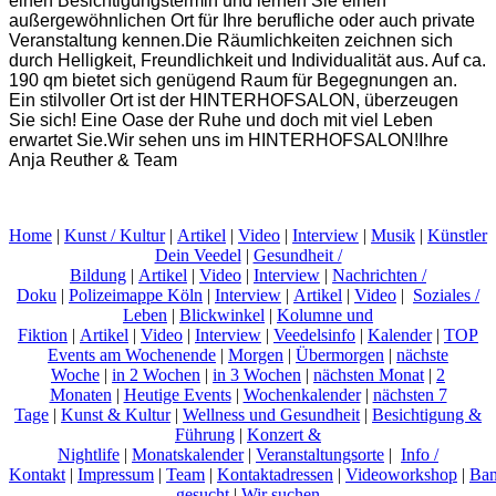
einen Besichtigungstermin und lernen Sie einen
außergewöhnlichen Ort für Ihre berufliche oder auch private
Veranstaltung kennen.Die Räumlichkeiten zeichnen sich
durch Helligkeit, Freundlichkeit und Individualität aus. Auf ca.
190 qm bietet sich genügend Raum für Begegnungen an.
Ein stilvoller Ort ist der HINTERHOFSALON, überzeugen
Sie sich! Eine Oase der Ruhe und doch mit viel Leben
erwartet Sie.Wir sehen uns im HINTERHOFSALON!Ihre
Anja Reuther & Team
Home
|
Kunst / Kultur
|
Artikel
|
Video
|
Interview
|
Musik
|
Künstler
Dein Veedel
|
Gesundheit /
Bildung
|
Artikel
|
Video
|
Interview
|
Nachrichten /
Doku
|
Polizeimappe Köln
|
Interview
|
Artikel
|
Video
|
Soziales /
Leben
|
Blickwinkel
|
Kolumne und
Fiktion
|
Artikel
|
Video
|
Interview
|
Veedelsinfo
|
Kalender
|
TOP
Events am Wochenende
|
Morgen
|
Übermorgen
|
nächste
Woche
|
in 2 Wochen
|
in 3 Wochen
|
nächsten Monat
|
2
Monaten
|
Heutige Events
|
Wochenkalender
|
nächsten 7
Tage
|
Kunst & Kultur
|
Wellness und Gesundheit
|
Besichtigung &
Führung
|
Konzert &
Nightlife
|
Monatskalender
|
Veranstaltungsorte
|
Info /
Kontakt
|
Impressum
|
Team
|
Kontaktadressen
|
Videoworkshop
|
Ban
gesucht
|
Wir suchen