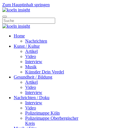
Zum Hauptinhalt springen
Home
Nachrichten
Kunst / Kultur
Artikel
Video
Interview
Musik
Künstler Dein Veedel
Gesundheit / Bildung
Artikel
Video
Interview
Nachrichten / Doku
Interview
Video
Polizeimappe Köln
Polizeimappe Oberbergischer
Kreis