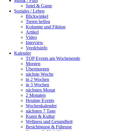
Musik / Film
Spiel & Game
Soziales / Leben
Blickwinkel
Tieren helfen
Kolumne und Fiktion
Artikel
Video
Interview
Veedelsinfo
Kalender
TOP Events am Wochenende
Morgen
Übermorgen
nächste Woche
in 2 Wochen
in 3 Wochen
nächsten Monat
2 Monaten
Heutige Events
Wochenkalender
nächsten 7 Tage
Kunst & Kultur
Wellness und Gesundheit
Besichtigung & Führung