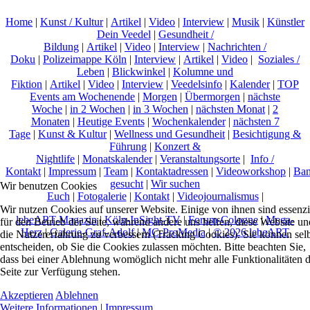
Home
|
Kunst / Kultur
|
Artikel
|
Video
|
Interview
|
Musik
|
Künstler
Dein Veedel
|
Gesundheit /
Bildung
|
Artikel
|
Video
|
Interview
|
Nachrichten /
Doku
|
Polizeimappe Köln
|
Interview
|
Artikel
|
Video
|
Soziales /
Leben
|
Blickwinkel
|
Kolumne und
Fiktion
|
Artikel
|
Video
|
Interview
|
Veedelsinfo
|
Kalender
|
TOP
Events am Wochenende
|
Morgen
|
Übermorgen
|
nächste
Woche
|
in 2 Wochen
|
in 3 Wochen
|
nächsten Monat
|
2
Monaten
|
Heutige Events
|
Wochenkalender
|
nächsten 7
Tage
|
Kunst & Kultur
|
Wellness und Gesundheit
|
Besichtigung &
Führung
|
Konzert &
Nightlife
|
Monatskalender
|
Veranstaltungsorte
|
Info /
Kontakt
|
Impressum
|
Team
|
Kontaktadressen
|
Videoworkshop
|
Ban
gesucht
|
Wir suchen
Wir benutzen Cookies
Euch
|
Fotogalerie
|
Kontakt
|
Videojournalismus
|
Wir nutzen Cookies auf unserer Website. Einige von ihnen sind essenzi
lebeART-Magazin
|
Köln-InSight-TV
|
Forum-Cologne
|
Mega-
für den Betrieb der Seite, während andere uns helfen, diese Website un
Herz
|
Galerie-Graf-Adolf
|
MC-ProMedia
|
© 2026 lebeART
die Nutzererfahrung zu verbessern (Tracking Cookies). Sie können sel
entscheiden, ob Sie die Cookies zulassen möchten. Bitte beachten Sie,
dass bei einer Ablehnung womöglich nicht mehr alle Funktionalitäten 
Seite zur Verfügung stehen.
Akzeptieren
Ablehnen
Weitere Informationen
|
Impressum