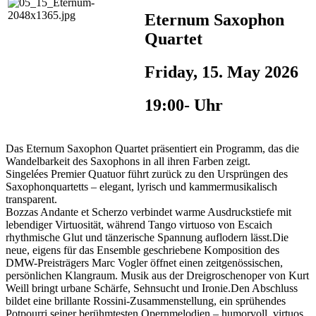
Eternum Saxophon
Quartet
Friday, 15. May 2026
19:00- Uhr
Das Eternum Saxophon Quartet präsentiert ein Programm, das die
Wandelbarkeit des Saxophons in all ihren Farben zeigt.
Singelées Premier Quatuor führt zurück zu den Ursprüngen des
Saxophonquartetts – elegant, lyrisch und kammermusikalisch
transparent.
Bozzas Andante et Scherzo verbindet warme Ausdruckstiefe mit
lebendiger Virtuosität, während Tango virtuoso von Escaich
rhythmische Glut und tänzerische Spannung auflodern lässt.Die
neue, eigens für das Ensemble geschriebene Komposition des
DMW-Preisträgers Marc Vogler öffnet einen zeitgenössischen,
persönlichen Klangraum. Musik aus der Dreigroschenoper von Kurt
Weill bringt urbane Schärfe, Sehnsucht und Ironie.Den Abschluss
bildet eine brillante Rossini-Zusammenstellung, ein sprühendes
Potpourri seiner berühmtesten Opernmelodien – humorvoll, virtuos