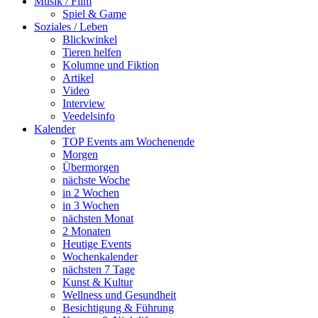
Musik / Film
Spiel & Game
Soziales / Leben
Blickwinkel
Tieren helfen
Kolumne und Fiktion
Artikel
Video
Interview
Veedelsinfo
Kalender
TOP Events am Wochenende
Morgen
Übermorgen
nächste Woche
in 2 Wochen
in 3 Wochen
nächsten Monat
2 Monaten
Heutige Events
Wochenkalender
nächsten 7 Tage
Kunst & Kultur
Wellness und Gesundheit
Besichtigung & Führung