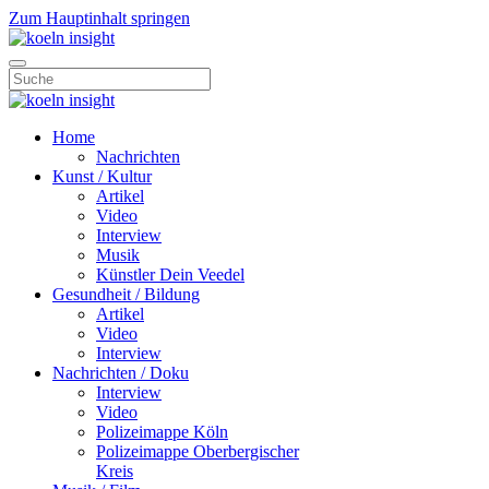
Zum Hauptinhalt springen
Home
Nachrichten
Kunst / Kultur
Artikel
Video
Interview
Musik
Künstler Dein Veedel
Gesundheit / Bildung
Artikel
Video
Interview
Nachrichten / Doku
Interview
Video
Polizeimappe Köln
Polizeimappe Oberbergischer
Kreis