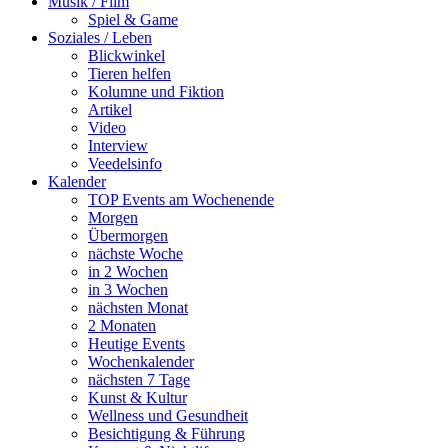
Musik / Film
Spiel & Game
Soziales / Leben
Blickwinkel
Tieren helfen
Kolumne und Fiktion
Artikel
Video
Interview
Veedelsinfo
Kalender
TOP Events am Wochenende
Morgen
Übermorgen
nächste Woche
in 2 Wochen
in 3 Wochen
nächsten Monat
2 Monaten
Heutige Events
Wochenkalender
nächsten 7 Tage
Kunst & Kultur
Wellness und Gesundheit
Besichtigung & Führung