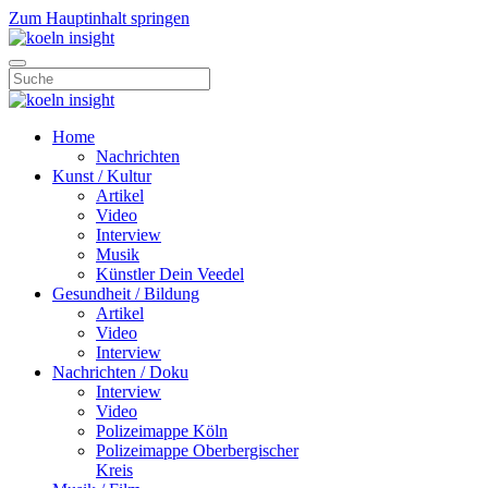
Zum Hauptinhalt springen
Home
Nachrichten
Kunst / Kultur
Artikel
Video
Interview
Musik
Künstler Dein Veedel
Gesundheit / Bildung
Artikel
Video
Interview
Nachrichten / Doku
Interview
Video
Polizeimappe Köln
Polizeimappe Oberbergischer
Kreis