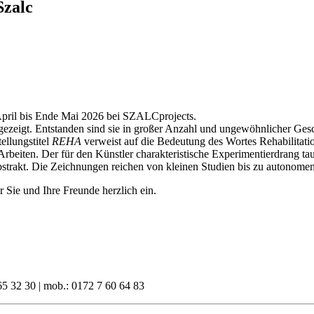
Szalc
n April bis Ende Mai 2026 bei SZALCprojects.
zeigt. Entstanden sind sie in großer Anzahl und ungewöhnlicher Gesch
ellungstitel
REHA
verweist auf die Bedeutung des Wortes Rehabilitatio
beiten. Der für den Künstler charakteristische Experimentierdrang tau
abstrakt. Die Zeichnungen reichen von kleinen Studien bis zu autonome
Sie und Ihre Freunde herzlich ein.
65 32 30 | mob.: 0172 7 60 64 83