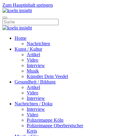
Zum Hauptinhalt springen
Home
Nachrichten
Kunst / Kultur
Artikel
Video
Interview
Musik
Künstler Dein Veedel
Gesundheit / Bildung
Artikel
Video
Interview
Nachrichten / Doku
Interview
Video
Polizeimappe Köln
Polizeimappe Oberbergischer
Kreis