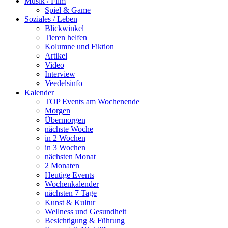
Musik / Film
Spiel & Game
Soziales / Leben
Blickwinkel
Tieren helfen
Kolumne und Fiktion
Artikel
Video
Interview
Veedelsinfo
Kalender
TOP Events am Wochenende
Morgen
Übermorgen
nächste Woche
in 2 Wochen
in 3 Wochen
nächsten Monat
2 Monaten
Heutige Events
Wochenkalender
nächsten 7 Tage
Kunst & Kultur
Wellness und Gesundheit
Besichtigung & Führung