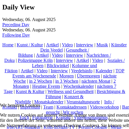
Daily View
Wednesday, 06. August 2025
Preceding Day
Wednesday, 06. August 2025
Following Day
Home
|
Kunst / Kultur
|
Artikel
|
Video
|
Interview
|
Musik
|
Künstler
Dein Veedel
|
Gesundheit /
Bildung
|
Artikel
|
Video
|
Interview
|
Nachrichten /
Doku
|
Polizeimappe Köln
|
Interview
|
Artikel
|
Video
|
Soziales /
Leben
|
Blickwinkel
|
Kolumne und
Fiktion
|
Artikel
|
Video
|
Interview
|
Veedelsinfo
|
Kalender
|
TOP
Events am Wochenende
|
Morgen
|
Übermorgen
|
nächste
Woche
|
in 2 Wochen
|
in 3 Wochen
|
nächsten Monat
|
2
Monaten
|
Heutige Events
|
Wochenkalender
|
nächsten 7
Tage
|
Kunst & Kultur
|
Wellness und Gesundheit
|
Besichtigung &
Führung
|
Konzert &
Nightlife
|
Monatskalender
|
Veranstaltungsorte
|
Info /
Wir benutzen Cookies
Kontakt
|
Impressum
|
Team
|
Kontaktadressen
|
Videoworkshop
|
Ban
gesucht
|
Wir suchen
Wir nutzen Cookies auf unserer Website. Einige von ihnen sind essenzi
Euch
|
Fotogalerie
|
Kontakt
|
Videojournalismus
|
für den Betrieb der Seite, während andere uns helfen, diese Website un
die Nutzererfahrung zu verbessern (Tracking Cookies). Sie können sel
lebeART-Magazin
|
Köln-InSight-TV
|
Forum-Cologne
|
Mega-