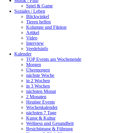
Musik / Film
Spiel & Game
Soziales / Leben
Blickwinkel
Tieren helfen
Kolumne und Fiktion
Artikel
Video
Interview
Veedelsinfo
Kalender
TOP Events am Wochenende
Morgen
Übermorgen
nächste Woche
in 2 Wochen
in 3 Wochen
nächsten Monat
2 Monaten
Heutige Events
Wochenkalender
nächsten 7 Tage
Kunst & Kultur
Wellness und Gesundheit
Besichtigung & Führung