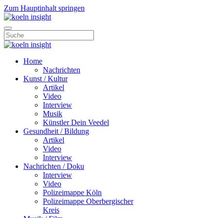
Zum Hauptinhalt springen
Home
Nachrichten
Kunst / Kultur
Artikel
Video
Interview
Musik
Künstler Dein Veedel
Gesundheit / Bildung
Artikel
Video
Interview
Nachrichten / Doku
Interview
Video
Polizeimappe Köln
Polizeimappe Oberbergischer
Kreis