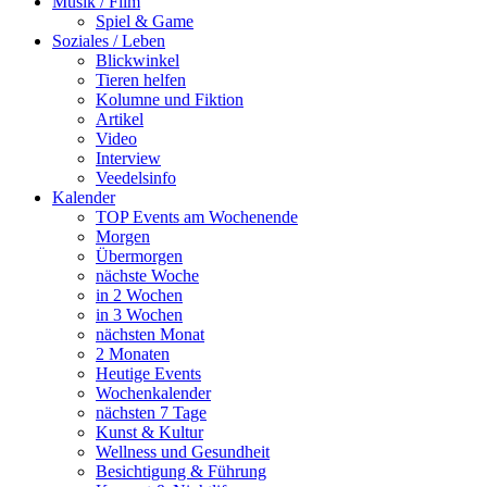
Musik / Film
Spiel & Game
Soziales / Leben
Blickwinkel
Tieren helfen
Kolumne und Fiktion
Artikel
Video
Interview
Veedelsinfo
Kalender
TOP Events am Wochenende
Morgen
Übermorgen
nächste Woche
in 2 Wochen
in 3 Wochen
nächsten Monat
2 Monaten
Heutige Events
Wochenkalender
nächsten 7 Tage
Kunst & Kultur
Wellness und Gesundheit
Besichtigung & Führung