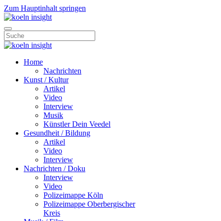
Zum Hauptinhalt springen
Home
Nachrichten
Kunst / Kultur
Artikel
Video
Interview
Musik
Künstler Dein Veedel
Gesundheit / Bildung
Artikel
Video
Interview
Nachrichten / Doku
Interview
Video
Polizeimappe Köln
Polizeimappe Oberbergischer
Kreis