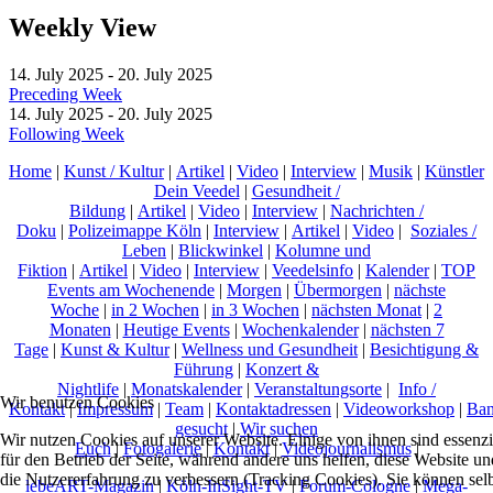
Weekly View
14. July 2025 - 20. July 2025
Preceding Week
14. July 2025 - 20. July 2025
Following Week
Home
|
Kunst / Kultur
|
Artikel
|
Video
|
Interview
|
Musik
|
Künstler
Dein Veedel
|
Gesundheit /
Bildung
|
Artikel
|
Video
|
Interview
|
Nachrichten /
Doku
|
Polizeimappe Köln
|
Interview
|
Artikel
|
Video
|
Soziales /
Leben
|
Blickwinkel
|
Kolumne und
Fiktion
|
Artikel
|
Video
|
Interview
|
Veedelsinfo
|
Kalender
|
TOP
Events am Wochenende
|
Morgen
|
Übermorgen
|
nächste
Woche
|
in 2 Wochen
|
in 3 Wochen
|
nächsten Monat
|
2
Monaten
|
Heutige Events
|
Wochenkalender
|
nächsten 7
Tage
|
Kunst & Kultur
|
Wellness und Gesundheit
|
Besichtigung &
Führung
|
Konzert &
Nightlife
|
Monatskalender
|
Veranstaltungsorte
|
Info /
Wir benutzen Cookies
Kontakt
|
Impressum
|
Team
|
Kontaktadressen
|
Videoworkshop
|
Ban
gesucht
|
Wir suchen
Wir nutzen Cookies auf unserer Website. Einige von ihnen sind essenzi
Euch
|
Fotogalerie
|
Kontakt
|
Videojournalismus
|
für den Betrieb der Seite, während andere uns helfen, diese Website un
die Nutzererfahrung zu verbessern (Tracking Cookies). Sie können sel
lebeART-Magazin
|
Köln-InSight-TV
|
Forum-Cologne
|
Mega-