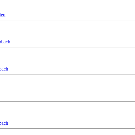
ten
orbach
bach
bach