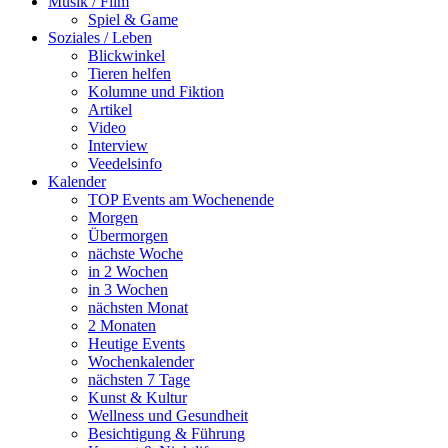
Musik / Film
Spiel & Game
Soziales / Leben
Blickwinkel
Tieren helfen
Kolumne und Fiktion
Artikel
Video
Interview
Veedelsinfo
Kalender
TOP Events am Wochenende
Morgen
Übermorgen
nächste Woche
in 2 Wochen
in 3 Wochen
nächsten Monat
2 Monaten
Heutige Events
Wochenkalender
nächsten 7 Tage
Kunst & Kultur
Wellness und Gesundheit
Besichtigung & Führung