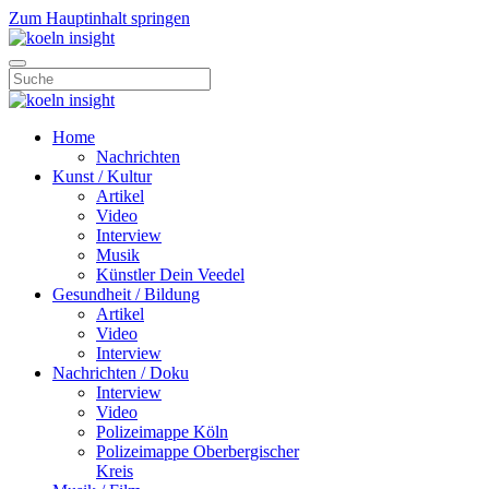
Zum Hauptinhalt springen
Home
Nachrichten
Kunst / Kultur
Artikel
Video
Interview
Musik
Künstler Dein Veedel
Gesundheit / Bildung
Artikel
Video
Interview
Nachrichten / Doku
Interview
Video
Polizeimappe Köln
Polizeimappe Oberbergischer
Kreis