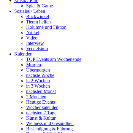
Musik / Film
Spiel & Game
Soziales / Leben
Blickwinkel
Tieren helfen
Kolumne und Fiktion
Artikel
Video
Interview
Veedelsinfo
Kalender
TOP Events am Wochenende
Morgen
Übermorgen
nächste Woche
in 2 Wochen
in 3 Wochen
nächsten Monat
2 Monaten
Heutige Events
Wochenkalender
nächsten 7 Tage
Kunst & Kultur
Wellness und Gesundheit
Besichtigung & Führung