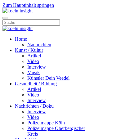
Zum Hauptinhalt springen
Home
Nachrichten
Kunst / Kultur
Artikel
Video
Interview
Musik
Künstler Dein Veedel
Gesundheit / Bildung
Artikel
Video
Interview
Nachrichten / Doku
Interview
Video
Polizeimappe Köln
Polizeimappe Oberbergischer
Kreis