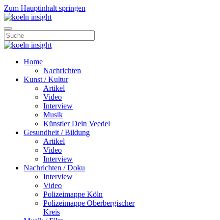
Zum Hauptinhalt springen
Home
Nachrichten
Kunst / Kultur
Artikel
Video
Interview
Musik
Künstler Dein Veedel
Gesundheit / Bildung
Artikel
Video
Interview
Nachrichten / Doku
Interview
Video
Polizeimappe Köln
Polizeimappe Oberbergischer
Kreis