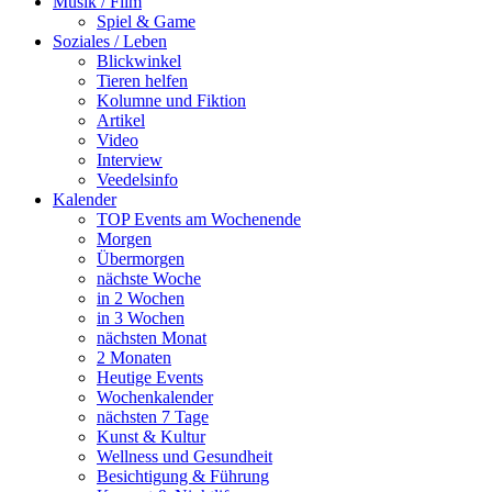
Musik / Film
Spiel & Game
Soziales / Leben
Blickwinkel
Tieren helfen
Kolumne und Fiktion
Artikel
Video
Interview
Veedelsinfo
Kalender
TOP Events am Wochenende
Morgen
Übermorgen
nächste Woche
in 2 Wochen
in 3 Wochen
nächsten Monat
2 Monaten
Heutige Events
Wochenkalender
nächsten 7 Tage
Kunst & Kultur
Wellness und Gesundheit
Besichtigung & Führung