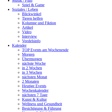
Musik / Film
Spiel & Game
Soziales / Leben
Blickwinkel
Tieren helfen
Kolumne und Fiktion
Artikel
Video
Interview
Veedelsinfo
Kalender
TOP Events am Wochenende
Morgen
Übermorgen
nächste Woche
in 2 Wochen
in 3 Wochen
nächsten Monat
2 Monaten
Heutige Events
Wochenkalender
nächsten 7 Tage
Kunst & Kultur
Wellness und Gesundheit
Besichtigung & Führung