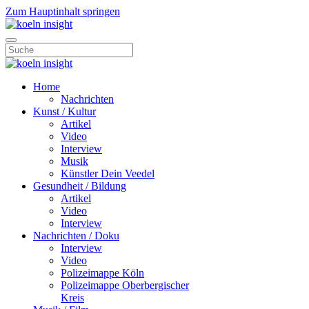
Zum Hauptinhalt springen
Home
Nachrichten
Kunst / Kultur
Artikel
Video
Interview
Musik
Künstler Dein Veedel
Gesundheit / Bildung
Artikel
Video
Interview
Nachrichten / Doku
Interview
Video
Polizeimappe Köln
Polizeimappe Oberbergischer
Kreis