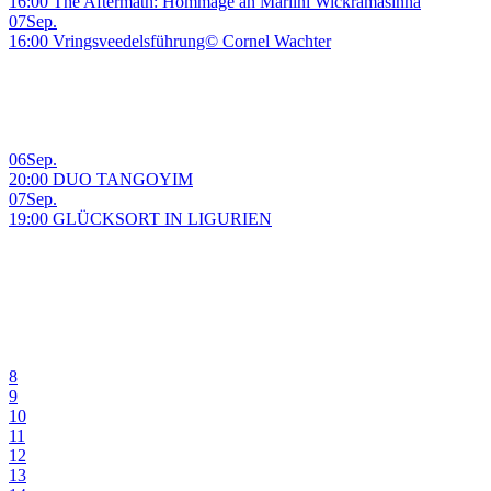
16:00 The Aftermath: Hommage an Marlini Wickramasinha
07
Sep.
16:00 Vringsveedelsführung© Cornel Wachter
06
Sep.
20:00 DUO TANGOYIM
07
Sep.
19:00 GLÜCKSORT IN LIGURIEN
8
9
10
11
12
13