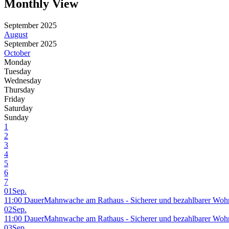
Monthly View
September 2025
August
September 2025
October
Monday
Tuesday
Wednesday
Thursday
Friday
Saturday
Sunday
1
2
3
4
5
6
7
01
Sep.
11:00 DauerMahnwache am Rathaus - Sicherer und bezahlbarer Wohn
02
Sep.
11:00 DauerMahnwache am Rathaus - Sicherer und bezahlbarer Wohn
03
Sep.