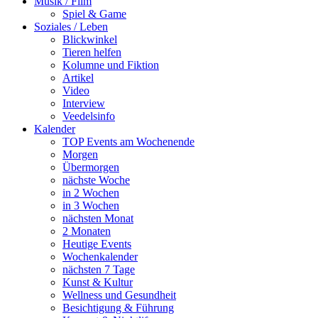
Musik / Film
Spiel & Game
Soziales / Leben
Blickwinkel
Tieren helfen
Kolumne und Fiktion
Artikel
Video
Interview
Veedelsinfo
Kalender
TOP Events am Wochenende
Morgen
Übermorgen
nächste Woche
in 2 Wochen
in 3 Wochen
nächsten Monat
2 Monaten
Heutige Events
Wochenkalender
nächsten 7 Tage
Kunst & Kultur
Wellness und Gesundheit
Besichtigung & Führung