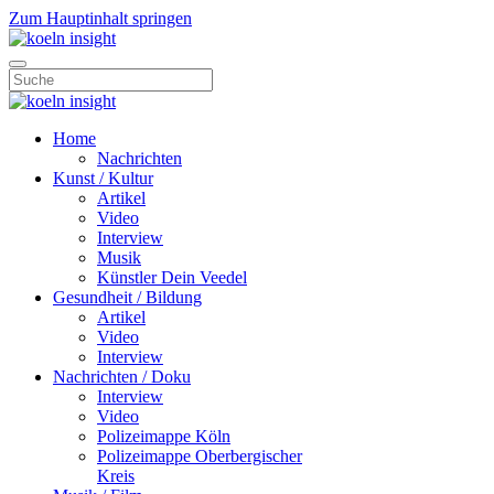
Zum Hauptinhalt springen
Home
Nachrichten
Kunst / Kultur
Artikel
Video
Interview
Musik
Künstler Dein Veedel
Gesundheit / Bildung
Artikel
Video
Interview
Nachrichten / Doku
Interview
Video
Polizeimappe Köln
Polizeimappe Oberbergischer
Kreis