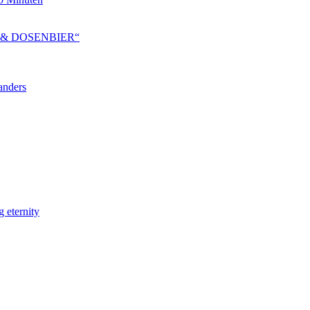
PIE & DOSENBIER“
anders
eternity