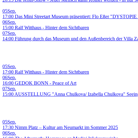
05
Sep.
17:00 Das Mini Streetart Museum präsentiert: Flo Eßer "DYSTO
06
Sep.
15:00 Ralf Witthaus - Hinter dem Sichtbaren
07
Sep.
14:00 Führung durch das Museum und den Außenbereich der Villa Z
05
Sep.
17:00 Ralf Witthaus - Hinter dem Sichtbaren
06
Sep.
16:00 GEDOK BONN - Peace of Art
07
Sep.
15:00 AUSSTELLUNG "Anna Chulkova/ Izabella Chulkova" Seeing 
05
Sep.
17:30 Nimm Platz – Kultur am Neumarkt im Sommer 2025
06
Sep.