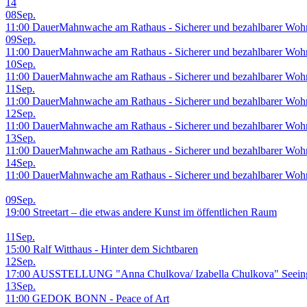
14
08
Sep.
11:00 DauerMahnwache am Rathaus - Sicherer und bezahlbarer Wohn
09
Sep.
11:00 DauerMahnwache am Rathaus - Sicherer und bezahlbarer Wohn
10
Sep.
11:00 DauerMahnwache am Rathaus - Sicherer und bezahlbarer Wohn
11
Sep.
11:00 DauerMahnwache am Rathaus - Sicherer und bezahlbarer Wohn
12
Sep.
11:00 DauerMahnwache am Rathaus - Sicherer und bezahlbarer Wohn
13
Sep.
11:00 DauerMahnwache am Rathaus - Sicherer und bezahlbarer Wohn
14
Sep.
11:00 DauerMahnwache am Rathaus - Sicherer und bezahlbarer Wohn
09
Sep.
19:00 Streetart – die etwas andere Kunst im öffentlichen Raum
11
Sep.
15:00 Ralf Witthaus - Hinter dem Sichtbaren
12
Sep.
17:00 AUSSTELLUNG "Anna Chulkova/ Izabella Chulkova" Seeing 
13
Sep.
11:00 GEDOK BONN - Peace of Art