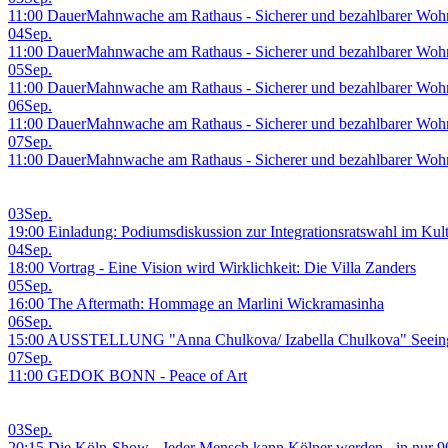
11:00 DauerMahnwache am Rathaus - Sicherer und bezahlbarer Wohn
04
Sep.
11:00 DauerMahnwache am Rathaus - Sicherer und bezahlbarer Wohn
05
Sep.
11:00 DauerMahnwache am Rathaus - Sicherer und bezahlbarer Wohn
06
Sep.
11:00 DauerMahnwache am Rathaus - Sicherer und bezahlbarer Wohn
07
Sep.
11:00 DauerMahnwache am Rathaus - Sicherer und bezahlbarer Wohn
03
Sep.
19:00 Einladung: Podiumsdiskussion zur Integrationsratswahl im Kul
04
Sep.
18:00 Vortrag - Eine Vision wird Wirklichkeit: Die Villa Zanders
05
Sep.
16:00 The Aftermath: Hommage an Marlini Wickramasinha
06
Sep.
15:00 AUSSTELLUNG "Anna Chulkova/ Izabella Chulkova" Seeing 
07
Sep.
11:00 GEDOK BONN - Peace of Art
03
Sep.
20:15 Die Köln-Show - Jeder Mensch kann Kölner werden - in nur 