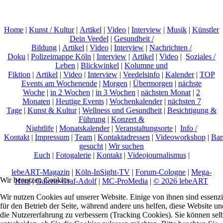
Home
|
Kunst / Kultur
|
Artikel
|
Video
|
Interview
|
Musik
|
Künstler
Dein Veedel
|
Gesundheit /
Bildung
|
Artikel
|
Video
|
Interview
|
Nachrichten /
Doku
|
Polizeimappe Köln
|
Interview
|
Artikel
|
Video
|
Soziales /
Leben
|
Blickwinkel
|
Kolumne und
Fiktion
|
Artikel
|
Video
|
Interview
|
Veedelsinfo
|
Kalender
|
TOP
Events am Wochenende
|
Morgen
|
Übermorgen
|
nächste
Woche
|
in 2 Wochen
|
in 3 Wochen
|
nächsten Monat
|
2
Monaten
|
Heutige Events
|
Wochenkalender
|
nächsten 7
Tage
|
Kunst & Kultur
|
Wellness und Gesundheit
|
Besichtigung &
Führung
|
Konzert &
Nightlife
|
Monatskalender
|
Veranstaltungsorte
|
Info /
Kontakt
|
Impressum
|
Team
|
Kontaktadressen
|
Videoworkshop
|
Ban
gesucht
|
Wir suchen
Euch
|
Fotogalerie
|
Kontakt
|
Videojournalismus
|
lebeART-Magazin
|
Köln-InSight-TV
|
Forum-Cologne
|
Mega-
Wir benutzen Cookies
Herz
|
Galerie-Graf-Adolf
|
MC-ProMedia
|
© 2026 lebeART
Wir nutzen Cookies auf unserer Website. Einige von ihnen sind essenzi
für den Betrieb der Seite, während andere uns helfen, diese Website un
die Nutzererfahrung zu verbessern (Tracking Cookies). Sie können sel