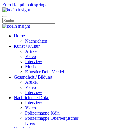
Zum Hauptinhalt springen
Home
Nachrichten
Kunst / Kultur
Artikel
Video
Interview
Musik
Künstler Dein Veedel
Gesundheit / Bildung
Artikel
Video
Interview
Nachrichten / Doku
Interview
Video
Polizeimappe Köln
Polizeimappe Oberbergischer
Kreis