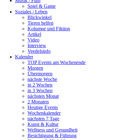
Musik / Film
Spiel & Game
Soziales / Leben
Blickwinkel
Tieren helfen
Kolumne und Fiktion
Artikel
Video
Interview
Veedelsinfo
Kalender
TOP Events am Wochenende
Morgen
Übermorgen
nächste Woche
in 2 Wochen
in 3 Wochen
nächsten Monat
2 Monaten
Heutige Events
Wochenkalender
nächsten 7 Tage
Kunst & Kultur
Wellness und Gesundheit
Besichtigung & Führung