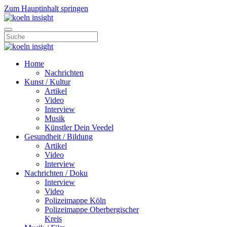
Zum Hauptinhalt springen
Home
Nachrichten
Kunst / Kultur
Artikel
Video
Interview
Musik
Künstler Dein Veedel
Gesundheit / Bildung
Artikel
Video
Interview
Nachrichten / Doku
Interview
Video
Polizeimappe Köln
Polizeimappe Oberbergischer
Kreis