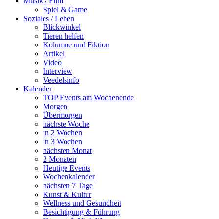
Musik / Film
Spiel & Game
Soziales / Leben
Blickwinkel
Tieren helfen
Kolumne und Fiktion
Artikel
Video
Interview
Veedelsinfo
Kalender
TOP Events am Wochenende
Morgen
Übermorgen
nächste Woche
in 2 Wochen
in 3 Wochen
nächsten Monat
2 Monaten
Heutige Events
Wochenkalender
nächsten 7 Tage
Kunst & Kultur
Wellness und Gesundheit
Besichtigung & Führung