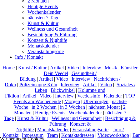
2 Monaten
Heutige Events
Wochenkalender
nächsten 7 Tage
Kunst & Kultur
Wellness und Gesundheit
Besichtigung & Führung
Konzert & Nightlife
Monatskalender
Veranstaltungsorte
Info / Kontakt
Home
|
Kunst / Kultur
|
Artikel
|
Video
|
Interview
|
Musik
|
Künstler
Dein Veedel
|
Gesundheit /
Bildung
|
Artikel
|
Video
|
Interview
|
Nachrichten /
Doku
|
Polizeimappe Köln
|
Interview
|
Artikel
|
Video
|
Soziales /
Leben
|
Blickwinkel
|
Kolumne und
Fiktion
|
Artikel
|
Video
|
Interview
|
Veedelsinfo
|
Kalender
|
TOP
Events am Wochenende
|
Morgen
|
Übermorgen
|
nächste
Woche
|
in 2 Wochen
|
in 3 Wochen
|
nächsten Monat
|
2
Monaten
|
Heutige Events
|
Wochenkalender
|
nächsten 7
Tage
|
Kunst & Kultur
|
Wellness und Gesundheit
|
Besichtigung &
Führung
|
Konzert &
Nightlife
|
Monatskalender
|
Veranstaltungsorte
|
Info /
Kontakt
|
Impressum
|
Team
|
Kontaktadressen
|
Videoworkshop
|
Ban
Wir benutzen Cookies