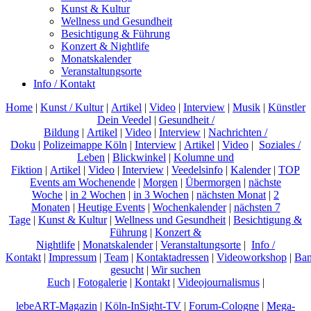
Kunst & Kultur
Wellness und Gesundheit
Besichtigung & Führung
Konzert & Nightlife
Monatskalender
Veranstaltungsorte
Info / Kontakt
Home
|
Kunst / Kultur
|
Artikel
|
Video
|
Interview
|
Musik
|
Künstler
Dein Veedel
|
Gesundheit /
Bildung
|
Artikel
|
Video
|
Interview
|
Nachrichten /
Doku
|
Polizeimappe Köln
|
Interview
|
Artikel
|
Video
|
Soziales /
Leben
|
Blickwinkel
|
Kolumne und
Fiktion
|
Artikel
|
Video
|
Interview
|
Veedelsinfo
|
Kalender
|
TOP
Events am Wochenende
|
Morgen
|
Übermorgen
|
nächste
Woche
|
in 2 Wochen
|
in 3 Wochen
|
nächsten Monat
|
2
Monaten
|
Heutige Events
|
Wochenkalender
|
nächsten 7
Tage
|
Kunst & Kultur
|
Wellness und Gesundheit
|
Besichtigung &
Führung
|
Konzert &
Nightlife
|
Monatskalender
|
Veranstaltungsorte
|
Info /
Kontakt
|
Impressum
|
Team
|
Kontaktadressen
|
Videoworkshop
|
Ban
gesucht
|
Wir suchen
Euch
|
Fotogalerie
|
Kontakt
|
Videojournalismus
|
lebeART-Magazin
|
Köln-InSight-TV
|
Forum-Cologne
|
Mega-