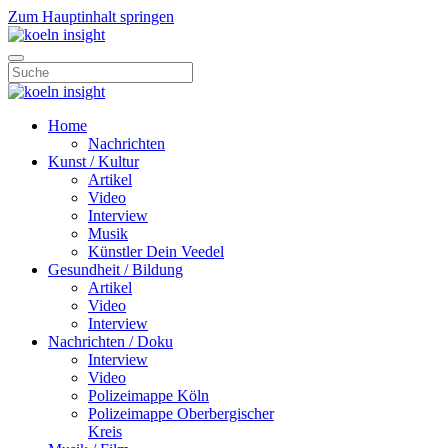
Zum Hauptinhalt springen
Home
Nachrichten
Kunst / Kultur
Artikel
Video
Interview
Musik
Künstler Dein Veedel
Gesundheit / Bildung
Artikel
Video
Interview
Nachrichten / Doku
Interview
Video
Polizeimappe Köln
Polizeimappe Oberbergischer
Kreis