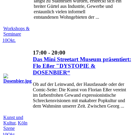
längst zu Stadtteilen wurden, erstreckt sich ein
breiter Gürtel aus Industrie, Gewerbe und
erstaunlich vielen informell
entstandenen Wohngebieten der ...
Workshops &
Seminare
10
Okt.
17:00 - 20:00
Das Mini Streetart Museum präsentiert:
Flo Eßer "DYSTOPIE &
DOSENBIER“
Ob auf der Leinwand, der Hausfassade oder der
Comic-Seite: Die Kunst von Florian Eßer vereint
im farbenfrohen Gewand expressionistische
Schreckensvisionen mit makabrer Popkultur und
dem Wahnsinn unserer Zeit. Zwischen Georg ...
Kunst und
Kultur
,
Köln
Szene
10
Okt.