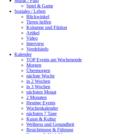
Musik / Film
Spiel & Game
Soziales / Leben
Blickwinkel
Tieren helfen
Kolumne und Fiktion
Artikel
Video
Interview
Veedelsinfo
Kalender
TOP Events am Wochenende
Morgen
Übermorgen
nächste Woche
in 2 Wochen
in 3 Wochen
nächsten Monat
2 Monaten
Heutige Events
Wochenkalender
nächsten 7 Tage
Kunst & Kultur
Wellness und Gesundheit
Besichtigung & Führung