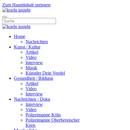
Zum Hauptinhalt springen
Home
Nachrichten
Kunst / Kultur
Artikel
Video
Interview
Musik
Künstler Dein Veedel
Gesundheit / Bildung
Artikel
Video
Interview
Nachrichten / Doku
Interview
Video
Polizeimappe Köln
Polizeimappe Oberbergischer
Kreis