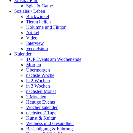
Musik / Film
Spiel & Game
Soziales / Leben
Blickwinkel
Tieren helfen
Kolumne und Fiktion
Artikel
Video
Interview
Veedelsinfo
Kalender
TOP Events am Wochenende
Morgen
Übermorgen
nächste Woche
in 2 Wochen
in 3 Wochen
nächsten Monat
2 Monaten
Heutige Events
Wochenkalender
nächsten 7 Tage
Kunst & Kultur
Wellness und Gesundheit
Besichtigung & Führung