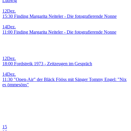
Ludwig
12
Dez.
15:30 Finding Margarita Neiteler - Die fotografierende Nonne
14
Dez.
11:00 Finding Margarita Neiteler - Die fotografierende Nonne
12
Dez.
18:00 Fordstreik 1973 - Zeitzeugen im Gespräch
14
Dez.
11:30 "Open-Air" der Bläck Fööss mit Sänger Tommy Engel: "Nix
es ömmesöns"
15