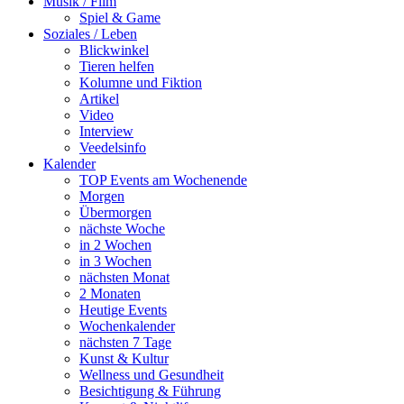
Musik / Film
Spiel & Game
Soziales / Leben
Blickwinkel
Tieren helfen
Kolumne und Fiktion
Artikel
Video
Interview
Veedelsinfo
Kalender
TOP Events am Wochenende
Morgen
Übermorgen
nächste Woche
in 2 Wochen
in 3 Wochen
nächsten Monat
2 Monaten
Heutige Events
Wochenkalender
nächsten 7 Tage
Kunst & Kultur
Wellness und Gesundheit
Besichtigung & Führung