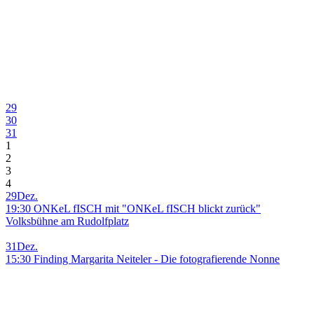
29
30
31
1
2
3
4
29
Dez.
19:30 ONKeL fISCH mit "ONKeL fISCH blickt zurück"
Volksbühne am Rudolfplatz
31
Dez.
15:30 Finding Margarita Neiteler - Die fotografierende Nonne