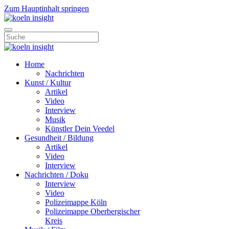
Zum Hauptinhalt springen
Home
Nachrichten
Kunst / Kultur
Artikel
Video
Interview
Musik
Künstler Dein Veedel
Gesundheit / Bildung
Artikel
Video
Interview
Nachrichten / Doku
Interview
Video
Polizeimappe Köln
Polizeimappe Oberbergischer
Kreis