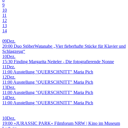
9
10
11
12
13
14
09
Dez.
20:00 Duo StöberWatanabe „Vier fieberhafte Stücke für Klavier und
Schlagzeug“
10
Dez.
15:30 Finding Margarita Neiteler - Die fotografierende Nonne
11
Dez.
11:00 Ausstellung "QUERSCHNITT" Maria Pich
12
Dez.
11:00 Ausstellung "QUERSCHNITT" Maria Pich
13
Dez.
11:00 Ausstellung "QUERSCHNITT" Maria Pich
14
Dez.
11:00 Ausstellung "QUERSCHNITT" Maria Pich
10
Dez.
19:00 »JURASSIC PARK« Filmforum NRW | Kino im Museum