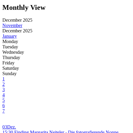
Monthly View
December 2025
November
December 2025
January
Monday
Tuesday
Wednesday
Thursday
Friday
Saturday
Sunday
1
2
3
4
5
6
7
03
Dez.
15:30 Finding Margarita Neiteler - Die fotografierende Nonne