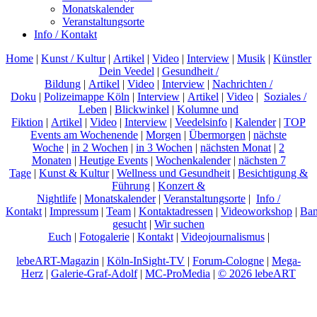
Monatskalender
Veranstaltungsorte
Info / Kontakt
Home
|
Kunst / Kultur
|
Artikel
|
Video
|
Interview
|
Musik
|
Künstler
Dein Veedel
|
Gesundheit /
Bildung
|
Artikel
|
Video
|
Interview
|
Nachrichten /
Doku
|
Polizeimappe Köln
|
Interview
|
Artikel
|
Video
|
Soziales /
Leben
|
Blickwinkel
|
Kolumne und
Fiktion
|
Artikel
|
Video
|
Interview
|
Veedelsinfo
|
Kalender
|
TOP
Events am Wochenende
|
Morgen
|
Übermorgen
|
nächste
Woche
|
in 2 Wochen
|
in 3 Wochen
|
nächsten Monat
|
2
Monaten
|
Heutige Events
|
Wochenkalender
|
nächsten 7
Tage
|
Kunst & Kultur
|
Wellness und Gesundheit
|
Besichtigung &
Führung
|
Konzert &
Nightlife
|
Monatskalender
|
Veranstaltungsorte
|
Info /
Kontakt
|
Impressum
|
Team
|
Kontaktadressen
|
Videoworkshop
|
Ban
gesucht
|
Wir suchen
Euch
|
Fotogalerie
|
Kontakt
|
Videojournalismus
|
lebeART-Magazin
|
Köln-InSight-TV
|
Forum-Cologne
|
Mega-
Herz
|
Galerie-Graf-Adolf
|
MC-ProMedia
|
© 2026 lebeART