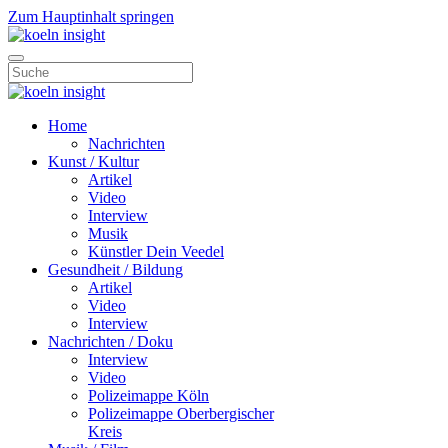
Zum Hauptinhalt springen
Home
Nachrichten
Kunst / Kultur
Artikel
Video
Interview
Musik
Künstler Dein Veedel
Gesundheit / Bildung
Artikel
Video
Interview
Nachrichten / Doku
Interview
Video
Polizeimappe Köln
Polizeimappe Oberbergischer
Kreis