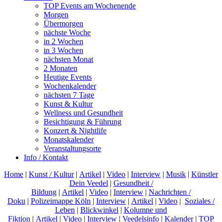
TOP Events am Wochenende
Morgen
Übermorgen
nächste Woche
in 2 Wochen
in 3 Wochen
nächsten Monat
2 Monaten
Heutige Events
Wochenkalender
nächsten 7 Tage
Kunst & Kultur
Wellness und Gesundheit
Besichtigung & Führung
Konzert & Nightlife
Monatskalender
Veranstaltungsorte
Info / Kontakt
Home
|
Kunst / Kultur
|
Artikel
|
Video
|
Interview
|
Musik
|
Künstler
Dein Veedel
|
Gesundheit /
Bildung
|
Artikel
|
Video
|
Interview
|
Nachrichten /
Doku
|
Polizeimappe Köln
|
Interview
|
Artikel
|
Video
|
Soziales /
Leben
|
Blickwinkel
|
Kolumne und
Fiktion
|
Artikel
|
Video
|
Interview
|
Veedelsinfo
|
Kalender
|
TOP