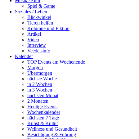
Musik / Film
Spiel & Game
Soziales / Leben
Blickwinkel
Tieren helfen
Kolumne und Fiktion
Artikel
Video
Interview
Veedelsinfo
Kalender
TOP Events am Wochenende
Morgen
Übermorgen
nächste Woche
in 2 Wochen
in 3 Wochen
nächsten Monat
2 Monaten
Heutige Events
Wochenkalender
nächsten 7 Tage
Kunst & Kultur
Wellness und Gesundheit
Besichtigung & Führung