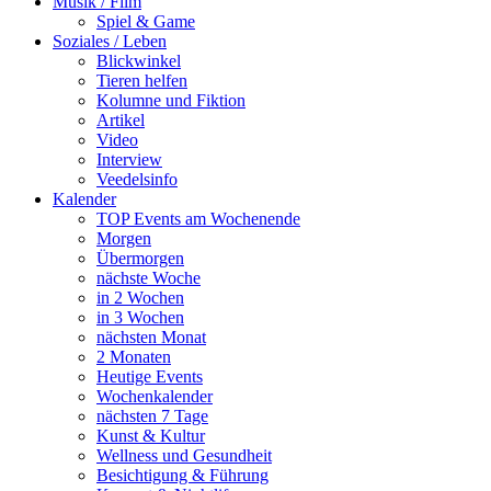
Musik / Film
Spiel & Game
Soziales / Leben
Blickwinkel
Tieren helfen
Kolumne und Fiktion
Artikel
Video
Interview
Veedelsinfo
Kalender
TOP Events am Wochenende
Morgen
Übermorgen
nächste Woche
in 2 Wochen
in 3 Wochen
nächsten Monat
2 Monaten
Heutige Events
Wochenkalender
nächsten 7 Tage
Kunst & Kultur
Wellness und Gesundheit
Besichtigung & Führung