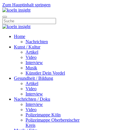
Zum Hauptinhalt springen
Home
Nachrichten
Kunst / Kultur
Artikel
Video
Interview
Musik
Künstler Dein Veedel
Gesundheit / Bildung
Artikel
Video
Interview
Nachrichten / Doku
Interview
Video
Polizeimappe Köln
Polizeimappe Oberbergischer
Kreis