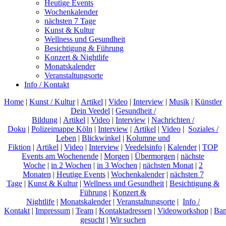
Heutige Events
Wochenkalender
nächsten 7 Tage
Kunst & Kultur
Wellness und Gesundheit
Besichtigung & Führung
Konzert & Nightlife
Monatskalender
Veranstaltungsorte
Info / Kontakt
Home
|
Kunst / Kultur
|
Artikel
|
Video
|
Interview
|
Musik
|
Künstler
Dein Veedel
|
Gesundheit /
Bildung
|
Artikel
|
Video
|
Interview
|
Nachrichten /
Doku
|
Polizeimappe Köln
|
Interview
|
Artikel
|
Video
|
Soziales /
Leben
|
Blickwinkel
|
Kolumne und
Fiktion
|
Artikel
|
Video
|
Interview
|
Veedelsinfo
|
Kalender
|
TOP
Events am Wochenende
|
Morgen
|
Übermorgen
|
nächste
Woche
|
in 2 Wochen
|
in 3 Wochen
|
nächsten Monat
|
2
Monaten
|
Heutige Events
|
Wochenkalender
|
nächsten 7
Tage
|
Kunst & Kultur
|
Wellness und Gesundheit
|
Besichtigung &
Führung
|
Konzert &
Nightlife
|
Monatskalender
|
Veranstaltungsorte
|
Info /
Kontakt
|
Impressum
|
Team
|
Kontaktadressen
|
Videoworkshop
|
Ban
gesucht
|
Wir suchen