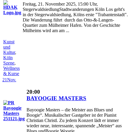
Freitag, 21. November 2025, 15:00 Uhr,
StegerwaldsiedlungStadtwanderungen Köln Los geht's
in der Stegerwaldsiedlung, Kölns erste "Trabantenstadt".
Die Wanderung führt durch das Otto-&-Langen-
Quartier zum Mülheimer Hafen. Von der Geschichte
Mülheims wird am am ...
Kunst
und
Kultur
,
Köln
Szene
,
Wellness
& Kurse
21
Nov.
20:00
BAYOOGIE MASTERS
Bayoogie Masters – die Meister aus Blues und
Boogie“. Musikalischer Gastgeber ist der Pianist
Christian Christl. Zu jedem Konzert lädt er immer
wieder neue, interessante, spannende „Meister“ aus
Blues undBoogie Woogie ...