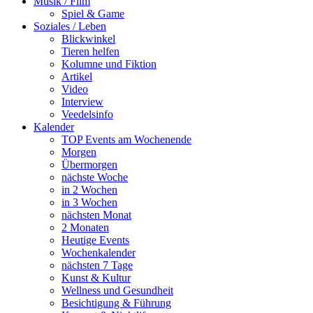
Musik / Film
Spiel & Game
Soziales / Leben
Blickwinkel
Tieren helfen
Kolumne und Fiktion
Artikel
Video
Interview
Veedelsinfo
Kalender
TOP Events am Wochenende
Morgen
Übermorgen
nächste Woche
in 2 Wochen
in 3 Wochen
nächsten Monat
2 Monaten
Heutige Events
Wochenkalender
nächsten 7 Tage
Kunst & Kultur
Wellness und Gesundheit
Besichtigung & Führung