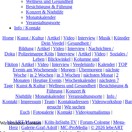
Wellness und Gesundheit
Besichtigung & Führung
Konzert & Nightlife
Monatskalender
Veranstaltungsorte
Info / Kontakt
Home
|
Kunst / Kultur
|
Artikel
|
Video
|
Interview
|
Musik
|
Künstler
Dein Veedel
|
Gesundheit /
Bildung
|
Artikel
|
Video
|
Interview
|
Nachrichten /
Doku
|
Polizeimappe Köln
|
Interview
|
Artikel
|
Video
|
Soziales /
Leben
|
Blickwinkel
|
Kolumne und
Fiktion
|
Artikel
|
Video
|
Interview
|
Veedelsinfo
|
Kalender
|
TOP
Events am Wochenende
|
Morgen
|
Übermorgen
|
nächste
Woche
|
in 2 Wochen
|
in 3 Wochen
|
nächsten Monat
|
2
Monaten
|
Heutige Events
|
Wochenkalender
|
nächsten 7
Tage
|
Kunst & Kultur
|
Wellness und Gesundheit
|
Besichtigung &
Führung
|
Konzert &
Nightlife
|
Monatskalender
|
Veranstaltungsorte
|
Info /
Kontakt
|
Impressum
|
Team
|
Kontaktadressen
|
Videoworkshop
|
Ban
gesucht
|
Wir suchen
Euch
|
Fotogalerie
|
Kontakt
|
Videojournalismus
|
lebeART-Magazin
|
Köln-InSight-TV
|
Forum-Cologne
|
Mega-
Wir benutzen Cookies
Herz
|
Galerie-Graf-Adolf
|
MC-ProMedia
|
© 2026 lebeART