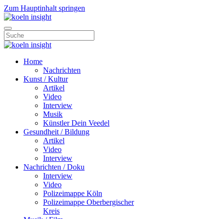
Zum Hauptinhalt springen
Home
Nachrichten
Kunst / Kultur
Artikel
Video
Interview
Musik
Künstler Dein Veedel
Gesundheit / Bildung
Artikel
Video
Interview
Nachrichten / Doku
Interview
Video
Polizeimappe Köln
Polizeimappe Oberbergischer
Kreis