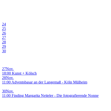
24
25
26
27
28
29
30
27
Nov.
18:00 Kunst + Kölsch
28
Nov.
11:00 Adventsbasar an der Langemaß - Köln Mülheim
30
Nov.
11:00 Finding Margarita Neiteler - Die fotografierende Nonne