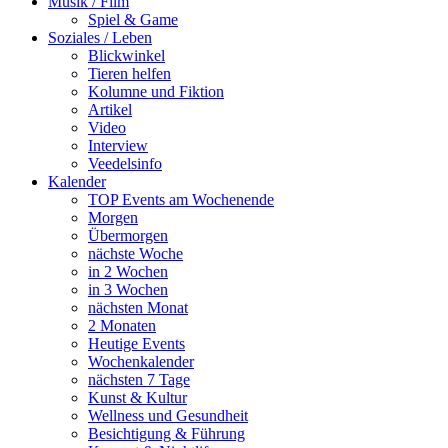
Musik / Film
Spiel & Game
Soziales / Leben
Blickwinkel
Tieren helfen
Kolumne und Fiktion
Artikel
Video
Interview
Veedelsinfo
Kalender
TOP Events am Wochenende
Morgen
Übermorgen
nächste Woche
in 2 Wochen
in 3 Wochen
nächsten Monat
2 Monaten
Heutige Events
Wochenkalender
nächsten 7 Tage
Kunst & Kultur
Wellness und Gesundheit
Besichtigung & Führung