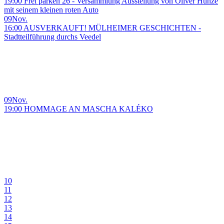
19:00 Frei parken 26 - Versammlung Ausstellung von Oliver Hunze
mit seinem kleinen roten Auto
09
Nov.
16:00 AUSVERKAUFT! MÜLHEIMER GESCHICHTEN -
Stadtteilführung durchs Veedel
09
Nov.
19:00 HOMMAGE AN MASCHA KALÉKO
10
11
12
13
14