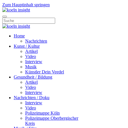
Zum Hauptinhalt springen
Home
Nachrichten
Kunst / Kultur
Artikel
Video
Interview
Musik
Künstler Dein Veedel
Gesundheit / Bildung
Artikel
Video
Interview
Nachrichten / Doku
Interview
Video
Polizeimappe Köln
Polizeimappe Oberbergischer
Kreis