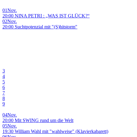
01
Nov.
20:00 NINA PETRI : „WAS IST GLÜCK?“
02
Nov.
20:00 Suchtpotenzial mit "(S)hitstorm"
3
4
5
6
7
8
9
04
Nov.
20:00 Mit SWING rund um die Welt
05
Nov.
19:30 William Wahl mit "wahlweise" (Klavierkabarett)
06
Nov.