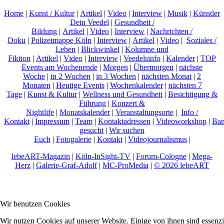
Home
|
Kunst / Kultur
|
Artikel
|
Video
|
Interview
|
Musik
|
Künstler
Dein Veedel
|
Gesundheit /
Bildung
|
Artikel
|
Video
|
Interview
|
Nachrichten /
Doku
|
Polizeimappe Köln
|
Interview
|
Artikel
|
Video
|
Soziales /
Leben
|
Blickwinkel
|
Kolumne und
Fiktion
|
Artikel
|
Video
|
Interview
|
Veedelsinfo
|
Kalender
|
TOP
Events am Wochenende
|
Morgen
|
Übermorgen
|
nächste
Woche
|
in 2 Wochen
|
in 3 Wochen
|
nächsten Monat
|
2
Monaten
|
Heutige Events
|
Wochenkalender
|
nächsten 7
Tage
|
Kunst & Kultur
|
Wellness und Gesundheit
|
Besichtigung &
Führung
|
Konzert &
Nightlife
|
Monatskalender
|
Veranstaltungsorte
|
Info /
Kontakt
|
Impressum
|
Team
|
Kontaktadressen
|
Videoworkshop
|
Ban
gesucht
|
Wir suchen
Euch
|
Fotogalerie
|
Kontakt
|
Videojournalismus
|
lebeART-Magazin
|
Köln-InSight-TV
|
Forum-Cologne
|
Mega-
Herz
|
Galerie-Graf-Adolf
|
MC-ProMedia
|
© 2026 lebeART
Wir benutzen Cookies
Wir nutzen Cookies auf unserer Website. Einige von ihnen sind essenzi