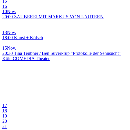
15
16
10
Nov.
20:00 ZAUBEREI MIT MARKUS VON LAUTERN
13
Nov.
18:00 Kunst + Kölsch
15
Nov.
20:30 Tina Teubner / Ben Süverkrüp "Protokolle der Sehnsucht"
Köln COMEDIA Theater
17
18
19
20
21