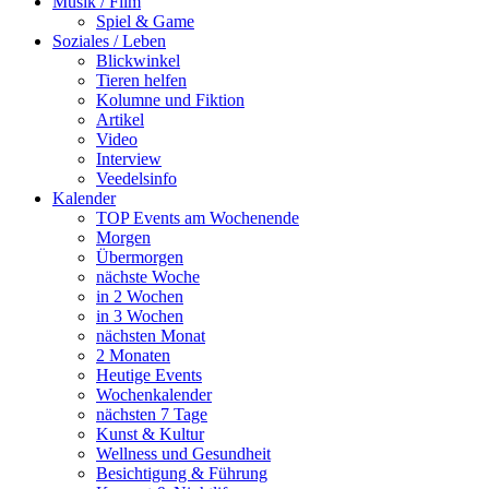
Musik / Film
Spiel & Game
Soziales / Leben
Blickwinkel
Tieren helfen
Kolumne und Fiktion
Artikel
Video
Interview
Veedelsinfo
Kalender
TOP Events am Wochenende
Morgen
Übermorgen
nächste Woche
in 2 Wochen
in 3 Wochen
nächsten Monat
2 Monaten
Heutige Events
Wochenkalender
nächsten 7 Tage
Kunst & Kultur
Wellness und Gesundheit
Besichtigung & Führung