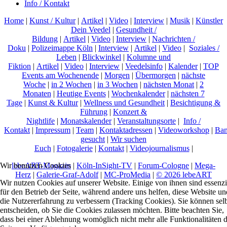
Info / Kontakt
Home
|
Kunst / Kultur
|
Artikel
|
Video
|
Interview
|
Musik
|
Künstler
Dein Veedel
|
Gesundheit /
Bildung
|
Artikel
|
Video
|
Interview
|
Nachrichten /
Doku
|
Polizeimappe Köln
|
Interview
|
Artikel
|
Video
|
Soziales /
Leben
|
Blickwinkel
|
Kolumne und
Fiktion
|
Artikel
|
Video
|
Interview
|
Veedelsinfo
|
Kalender
|
TOP
Events am Wochenende
|
Morgen
|
Übermorgen
|
nächste
Woche
|
in 2 Wochen
|
in 3 Wochen
|
nächsten Monat
|
2
Monaten
|
Heutige Events
|
Wochenkalender
|
nächsten 7
Tage
|
Kunst & Kultur
|
Wellness und Gesundheit
|
Besichtigung &
Führung
|
Konzert &
Nightlife
|
Monatskalender
|
Veranstaltungsorte
|
Info /
Kontakt
|
Impressum
|
Team
|
Kontaktadressen
|
Videoworkshop
|
Ban
gesucht
|
Wir suchen
Euch
|
Fotogalerie
|
Kontakt
|
Videojournalismus
|
lebeART-Magazin
|
Köln-InSight-TV
|
Forum-Cologne
|
Mega-
Wir benutzen Cookies
Herz
|
Galerie-Graf-Adolf
|
MC-ProMedia
|
© 2026 lebeART
Wir nutzen Cookies auf unserer Website. Einige von ihnen sind essenzi
für den Betrieb der Seite, während andere uns helfen, diese Website un
die Nutzererfahrung zu verbessern (Tracking Cookies). Sie können sel
entscheiden, ob Sie die Cookies zulassen möchten. Bitte beachten Sie,
dass bei einer Ablehnung womöglich nicht mehr alle Funktionalitäten 