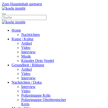
Zum Hauptinhalt springen
Home
Nachrichten
Kunst / Kultur
Artikel
Video
Interview
Musik
Künstler Dein Veedel
Gesundheit / Bildung
Artikel
Video
Interview
Nachrichten / Doku
Interview
Video
Polizeimappe Köln
Polizeimappe Oberbergischer
Kreis