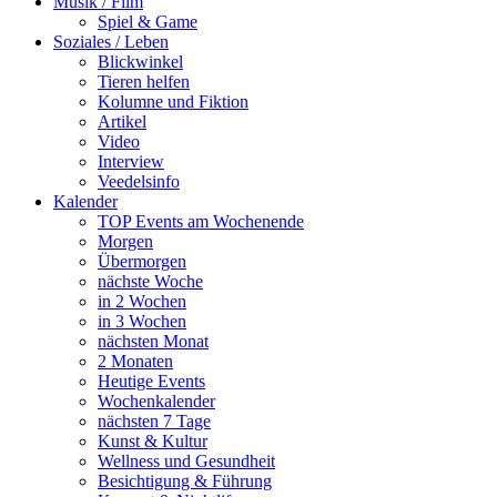
Musik / Film
Spiel & Game
Soziales / Leben
Blickwinkel
Tieren helfen
Kolumne und Fiktion
Artikel
Video
Interview
Veedelsinfo
Kalender
TOP Events am Wochenende
Morgen
Übermorgen
nächste Woche
in 2 Wochen
in 3 Wochen
nächsten Monat
2 Monaten
Heutige Events
Wochenkalender
nächsten 7 Tage
Kunst & Kultur
Wellness und Gesundheit
Besichtigung & Führung