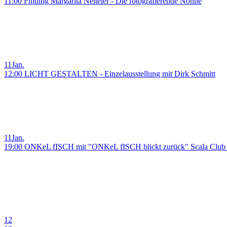
11:00 Finding Margarita Neiteler - Die fotografierende Nonne
11
Jan.
12:00 LICHT GESTALTEN - Einzelausstellung mit Dirk Schmitt
11
Jan.
19:00 ONKeL fISCH mit "ONKeL fISCH blickt zurück" Scala Club
12