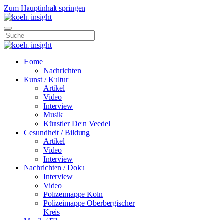
Zum Hauptinhalt springen
Home
Nachrichten
Kunst / Kultur
Artikel
Video
Interview
Musik
Künstler Dein Veedel
Gesundheit / Bildung
Artikel
Video
Interview
Nachrichten / Doku
Interview
Video
Polizeimappe Köln
Polizeimappe Oberbergischer
Kreis