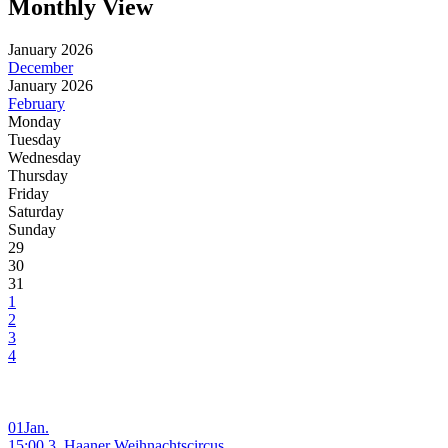
Monthly View
January 2026
December
January 2026
February
Monday
Tuesday
Wednesday
Thursday
Friday
Saturday
Sunday
29
30
31
1
2
3
4
01
Jan.
15:00 3. Haaner Weihnachtscircus