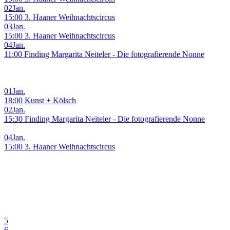
02
Jan.
15:00 3. Haaner Weihnachtscircus
03
Jan.
15:00 3. Haaner Weihnachtscircus
04
Jan.
11:00 Finding Margarita Neiteler - Die fotografierende Nonne
01
Jan.
18:00 Kunst + Kölsch
02
Jan.
15:30 Finding Margarita Neiteler - Die fotografierende Nonne
04
Jan.
15:00 3. Haaner Weihnachtscircus
5
6