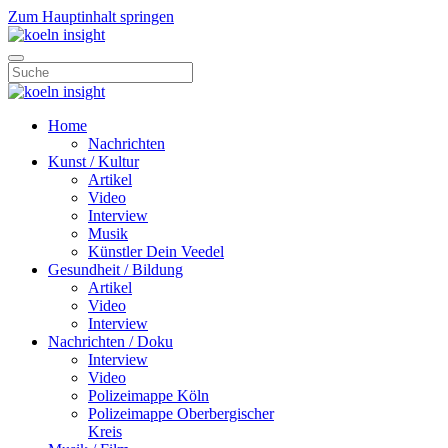
Zum Hauptinhalt springen
Home
Nachrichten
Kunst / Kultur
Artikel
Video
Interview
Musik
Künstler Dein Veedel
Gesundheit / Bildung
Artikel
Video
Interview
Nachrichten / Doku
Interview
Video
Polizeimappe Köln
Polizeimappe Oberbergischer
Kreis