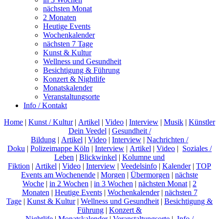
nächsten Monat
2 Monaten
Heutige Events
Wochenkalender
nächsten 7 Tage
Kunst & Kultur
Wellness und Gesundheit
Besichtigung & Führung
Konzert & Nightlife
Monatskalender
Veranstaltungsorte
Info / Kontakt
Home
|
Kunst / Kultur
|
Artikel
|
Video
|
Interview
|
Musik
|
Künstler
Dein Veedel
|
Gesundheit /
Bildung
|
Artikel
|
Video
|
Interview
|
Nachrichten /
Doku
|
Polizeimappe Köln
|
Interview
|
Artikel
|
Video
|
Soziales /
Leben
|
Blickwinkel
|
Kolumne und
Fiktion
|
Artikel
|
Video
|
Interview
|
Veedelsinfo
|
Kalender
|
TOP
Events am Wochenende
|
Morgen
|
Übermorgen
|
nächste
Woche
|
in 2 Wochen
|
in 3 Wochen
|
nächsten Monat
|
2
Monaten
|
Heutige Events
|
Wochenkalender
|
nächsten 7
Tage
|
Kunst & Kultur
|
Wellness und Gesundheit
|
Besichtigung &
Führung
|
Konzert &
Nightlife
|
Monatskalender
|
Veranstaltungsorte
|
Info /