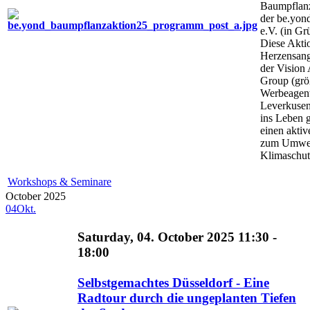
Baumpflan
der be.yond
e.V. (in G
Diese Aktio
Herzensang
der Vision
Group (grö
Werbeagent
Leverkusen
ins Leben 
einen aktiv
zum Umwel
Klimaschutz
Workshops & Seminare
October 2025
04
Okt.
Saturday, 04. October 2025 11:30 -
18:00
Selbstgemachtes Düsseldorf - Eine
Radtour durch die ungeplanten Tiefen