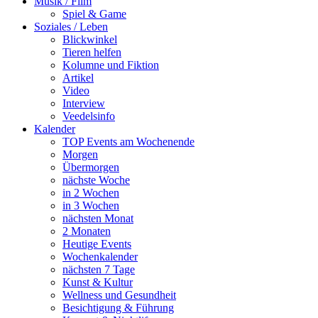
Musik / Film
Spiel & Game
Soziales / Leben
Blickwinkel
Tieren helfen
Kolumne und Fiktion
Artikel
Video
Interview
Veedelsinfo
Kalender
TOP Events am Wochenende
Morgen
Übermorgen
nächste Woche
in 2 Wochen
in 3 Wochen
nächsten Monat
2 Monaten
Heutige Events
Wochenkalender
nächsten 7 Tage
Kunst & Kultur
Wellness und Gesundheit
Besichtigung & Führung